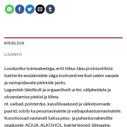
KIRJELDUS
LISAINFO
Looduslike toimeainetega, eriti tõhus tänu probiootiliste
bakterite ensüümidele väga kontsentreeritud valem vanade
ja vastupidavate plekkide jaoks.
Lagundab täielikult ja orgaaniliselt uriini, väljaheidete ja
oksendamise plekid ja lõhna
nt. vaibad, polsterdus, kassiliivaalused ja väikeloomade
puurid, sobib ka pesumasinatele ja vaibapuhastusmasinatele.
Koostisosad vastavalt Saksa pesu- ja puhastusvahendite
seadusele: AQUA, ALKOHOL, bakterieosed, lõhnaaine,