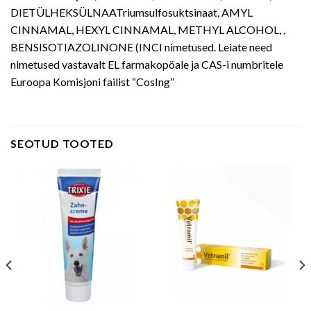
DIETÜLHEKSÜLNAATriumsulfosuktsinaat, AMYL
CINNAMAL, HEXYL CINNAMAL, METHYL ALCOHOL, ,
BENSISOTIAZOLINONE (INCI nimetused. Leiate need
nimetused vastavalt EL farmakopöale ja CAS-i numbritele
Euroopa Komisjoni failist “CosIng”
SEOTUD TOOTED