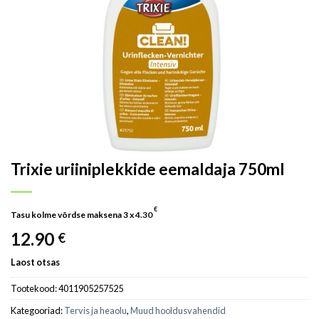
Trixie uriiniplekkide eemaldaja 750ml
€
Tasu kolme võrdse maksena 3 x
4.30
12.90
€
Laost otsas
Tootekood:
4011905257525
Kategooriad:
Tervis ja heaolu
,
Muud hooldusvahendid