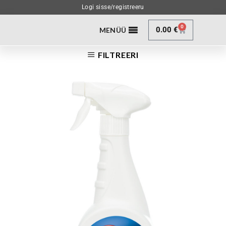
Logi sisse/registreeru
0
0.00
€
MENÜÜ
FILTREERI