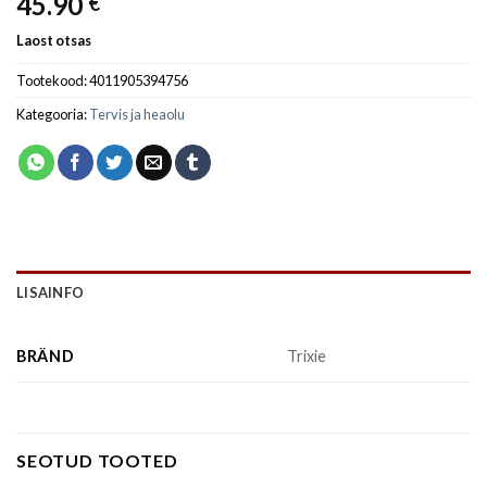
45.90
€
Laost otsas
Tootekood:
4011905394756
Kategooria:
Tervis ja heaolu
LISAINFO
BRÄND
Trixie
SEOTUD TOOTED