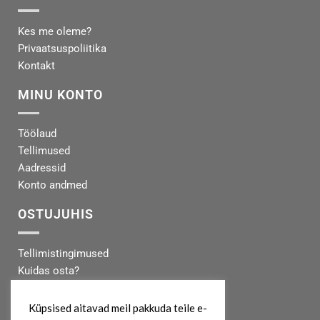
Kes me oleme?
Privaatsuspoliitika
Kontakt
MINU KONTO
Töölaud
Tellimused
Aadressid
Konto andmed
OSTUJUHIS
Tellimistingimused
Kuidas osta?
Makseinfo
Tarneinfo
Küpsised aitavad meil pakkuda teile e-