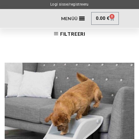
Logi sisse/registreeru
0
0.00
€
MENÜÜ
FILTREERI