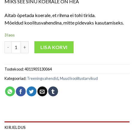
MIKS SEE SINU KOERALE ON HEA
Aitab õpetada koerale, et rihma ei tohi tirida.
Mõeldud koolitusvahendina, mitte pidevaks kasutamiseks.
3 laos
LISA KORVI
Tootekood:
4011905130064
Kategooriad:
Treeningvahendid
,
Muud koolitustarvikud
KIRJELDUS