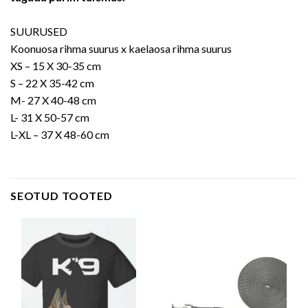
SUURUSED
Koonuosa rihma suurus x kaelaosa rihma suurus
XS – 15 X 30-35 cm
S – 22 X 35-42 cm
M- 27 X 40-48 cm
L- 31 X 50-57 cm
L-XL – 37 X 48-60 cm
SEOTUD TOOTED