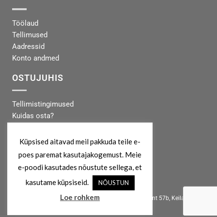
Töölaud
Tellimused
Aadressid
Konto andmed
OSTUJUHIS
Tellimistingimused
Kuidas osta?
Makseinfo
Tarneinfo
Küpsised aitavad meil pakkuda teile e-
poes paremat kasutajakogemust. Meie
MEIST
e-poodi kasutades nõustute sellega, et
kasutame küpsiseid.
NÕUSTUN
info@koertekeskus.ee
Loe rohkem
Koertekeskus, Rõõmu Kaubamaja, Haapsalu mnt 57b, Keila, 76607