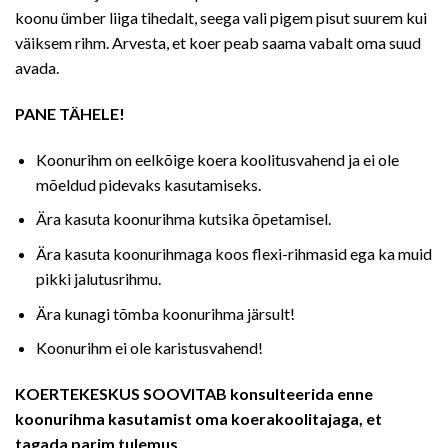
koonu ümber liiga tihedalt, seega vali pigem pisut suurem kui
väiksem rihm. Arvesta, et koer peab saama vabalt oma suud
avada.
PANE TÄHELE!
Koonurihm on eelkõige koera koolitusvahend ja ei ole
mõeldud pidevaks kasutamiseks.
Ära kasuta koonurihma kutsika õpetamisel.
Ära kasuta koonurihmaga koos flexi-rihmasid ega ka muid
pikki jalutusrihmu.
Ära kunagi tõmba koonurihma järsult!
Koonurihm ei ole karistusvahend!
KOERTEKESKUS SOOVITAB konsulteerida enne
koonurihma kasutamist oma koerakoolitajaga, et
tagada parim tulemus.