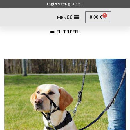
Logi sisse/registreeru
0
0.00
€
MENÜÜ
FILTREERI