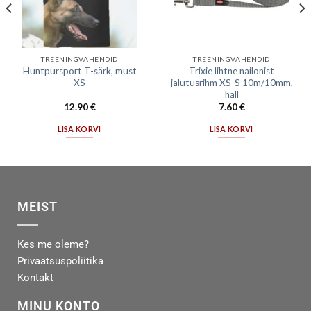
TREENINGVAHENDID
TREENINGVAHENDID
Huntpursport T-särk, must
Trixie lihtne nailonist
XS
jalutusrihm XS-S 10m/10mm,
hall
12.90
€
7.60
€
LISA KORVI
LISA KORVI
MEIST
Kes me oleme?
Privaatsuspoliitika
Kontakt
MINU KONTO