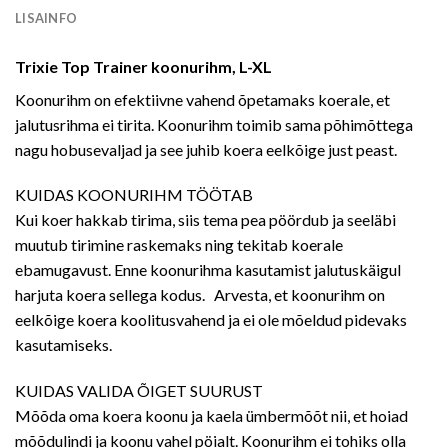
LISAINFO
Trixie Top Trainer koonurihm, L-XL
Koonurihm on efektiivne vahend õpetamaks koerale, et
jalutusrihma ei tirita. Koonurihm toimib sama põhimõttega
nagu hobusevaljad ja see juhib koera eelkõige just peast.
KUIDAS KOONURIHM TÖÖTAB
Kui koer hakkab tirima, siis tema pea pöördub ja seeläbi
muutub tirimine raskemaks ning tekitab koerale
ebamugavust. Enne koonurihma kasutamist jalutuskäigul
harjuta koera sellega kodus. Arvesta, et koonurihm on
eelkõige koera koolitusvahend ja ei ole mõeldud pidevaks
kasutamiseks.
KUIDAS VALIDA ÕIGET SUURUST
Mõõda oma koera koonu ja kaela ümbermõõt nii, et hoiad
mõõdulindi ja koonu vahel pöialt. Koonurihm ei tohiks olla