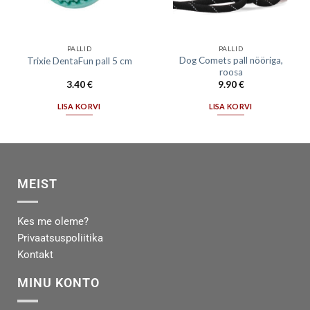
PALLID
PALLID
Dog Comets pall nööriga,
Trixie DentaFun pall 5 cm
roosa
3.40
€
9.90
€
LISA KORVI
LISA KORVI
MEIST
Kes me oleme?
Privaatsuspoliitika
Kontakt
MINU KONTO