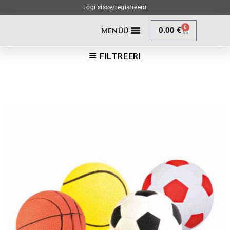
Logi sisse/registreeru
0
0.00
€
MENÜÜ
FILTREERI