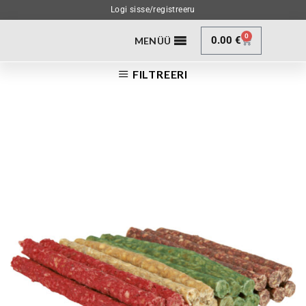
Logi sisse/registreeru
0
0.00
€
MENÜÜ
FILTREERI