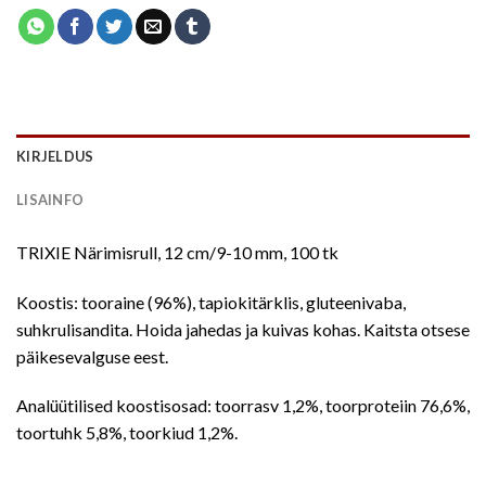
KIRJELDUS
LISAINFO
TRIXIE Närimisrull, 12 cm/9-10 mm, 100 tk
Koostis: tooraine (96%), tapiokitärklis, gluteenivaba,
suhkrulisandita. Hoida jahedas ja kuivas kohas. Kaitsta otsese
päikesevalguse eest.
Analüütilised koostisosad: toorrasv 1,2%, toorproteiin 76,6%,
toortuhk 5,8%, toorkiud 1,2%.