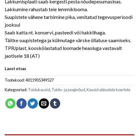
Lakkumisplaati saab kergesti pesta nõudepesumasinas.
Lakkumine rahustab teie lemmiklooma.
Suupistete vähene tarbimine pika, venitatud tegevusperioodi
jooksul
Saab katta nt. konservi, pasteedi või hakklihaga.
Täitke suupistetega ja külmutage värske üllatuse saamiseks.
TPR/plast, kooskõlastatud loomade heaoluga vastavalt
jaotisele 18 (AT)
Laost otsas
Tootekood:
4011905349527
Kategooriad:
Toidukausid
,
Toidu- ja jooginõud
,
Kausid ablastele koertele