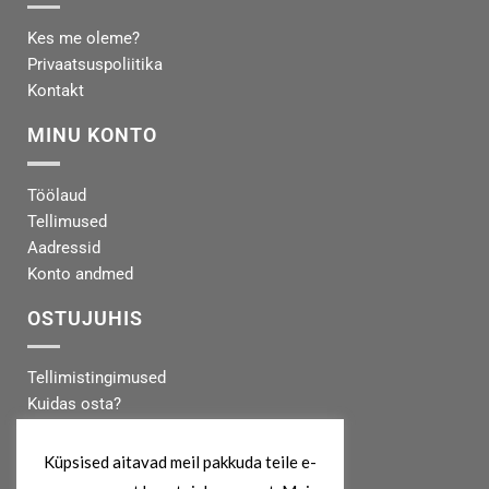
Kes me oleme?
Privaatsuspoliitika
Kontakt
MINU KONTO
Töölaud
Tellimused
Aadressid
Konto andmed
OSTUJUHIS
Tellimistingimused
Kuidas osta?
Makseinfo
Tarneinfo
Küpsised aitavad meil pakkuda teile e-