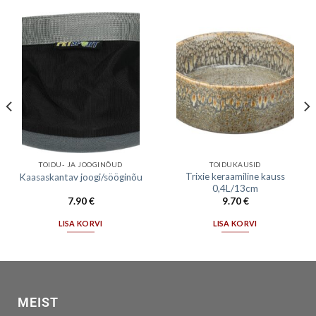
TOIDU- JA JOOGINÕUD
TOIDUKAUSID
Trixie keraamiline kauss
Kaasaskantav joogi/sööginõu
0,4L/13cm
7.90
€
9.70
€
LISA KORVI
LISA KORVI
MEIST