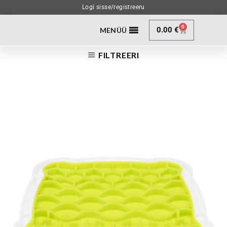
Logi sisse/registreeru
0
0.00
€
MENÜÜ
FILTREERI