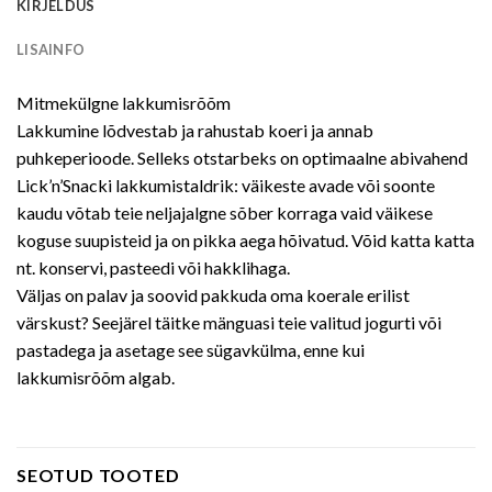
KIRJELDUS
LISAINFO
Mitmekülgne lakkumisrõõm
Lakkumine lõdvestab ja rahustab koeri ja annab
puhkeperioode. Selleks otstarbeks on optimaalne abivahend
Lick’n’Snacki lakkumistaldrik: väikeste avade või soonte
kaudu võtab teie neljajalgne sõber korraga vaid väikese
koguse suupisteid ja on pikka aega hõivatud. Võid katta katta
nt. konservi, pasteedi või hakklihaga.
Väljas on palav ja soovid pakkuda oma koerale erilist
värskust? Seejärel täitke mänguasi teie valitud jogurti või
pastadega ja asetage see sügavkülma, enne kui
lakkumisrõõm algab.
SEOTUD TOOTED