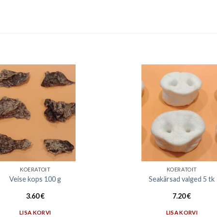
KOERATOIT
KOERATOIT
Veise kops 100 g
Seakärsad valged 5 tk
3.60
€
7.20
€
LISA KORVI
LISA KORVI