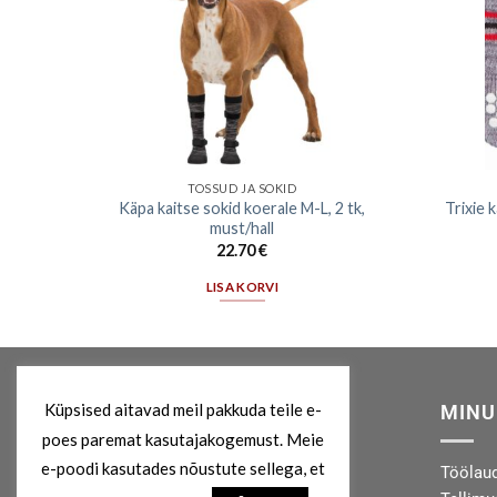
TOSSUD JA SOKID
Käpa kaitse sokid koerale M-L, 2 tk,
Trixie k
m, hall
must/hall
22.70
€
LISA KORVI
Küpsised aitavad meil pakkuda teile e-
MEIST
MINU
poes paremat kasutajakogemust. Meie
e-poodi kasutades nõustute sellega, et
Kes me oleme?
Töölau