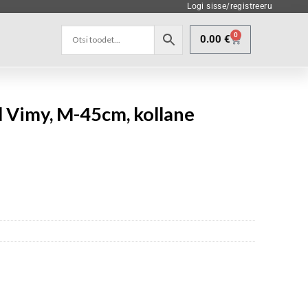
Logi sisse/registreeru
0
0.00
€
 Vimy, M-45cm, kollane