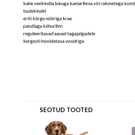
kahe veekindla lukuga kaelarihma või rakmetega kom
tuulekindel
eriti kõrge nööriga krae
pandlaga kõhurihm
reguleeritavad aasad tagajalgadele
kergesti hooldatava voodriga
SEOTUD TOOTED