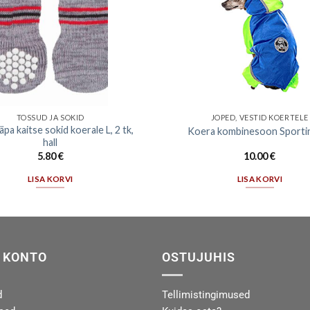
TOSSUD JA SOKID
JOPED, VESTID KOERTELE
äpa kaitse sokid koerale L, 2 tk,
Koera kombinesoon Sporti
hall
5.80
€
10.00
€
LISA KORVI
LISA KORVI
 KONTO
OSTUJUHIS
d
Tellimistingimused