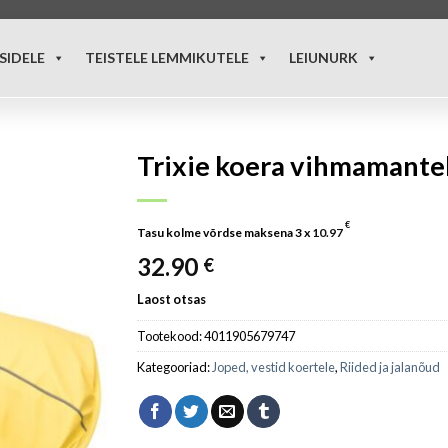
SIDELE
TEISTELE LEMMIKUTELE
LEIUNURK
Trixie koera vihmamantel
€
Tasu kolme võrdse maksena 3 x
10.97
32.90
€
Laost otsas
Tootekood:
4011905679747
Kategooriad:
Joped, vestid koertele
,
Riided ja jalanõud