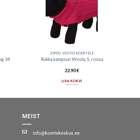
JOPED, VESTID KOERTELE
ng 34
Rukka kampsun Wooly, S, roosa
22.90
€
LISA KORVI
MEIST
info@koertekeskus.ee