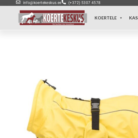
info@koertekeskus.ee
(+372) 5307 4578
KOERTELE
KAS