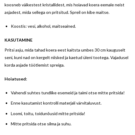
koosneb väikestest kristallidest, mis hoiavad koera eemale neist
asjadest, mida sellega on pritsitud. Spreil on kibe maitse.
Koostis: vesi, alkohol, maitseained.
KASUTAMINE
Pritsi asju, mida tahad koera eest kaitsta umbes 30 cm kauguselt
seni, kuni nad on kergelt niisked ja kaetud üleni tootega. Vajadusel
korda asjade töötlemist spreiga.
Hoiatused:
Vahendi suhtes tundlike esemeid ja taimi otse mitte pritsida!
Enne kasutamist kontrolli materjali värvitaluvust.
Loomi, toitu, toidunõusid mitte pritsida!
Mitte pritsida otse silma ja suhu.