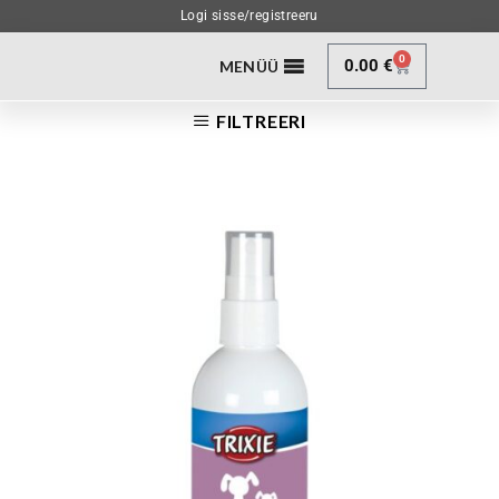
Logi sisse/registreeru
0
0.00
€
MENÜÜ
FILTREERI