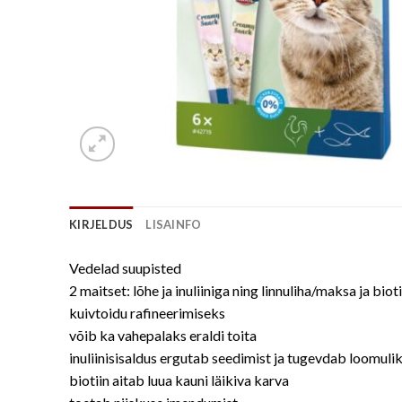
KIRJELDUS
LISAINFO
Vedelad suupisted
2 maitset: lõhe ja inuliiniga ning linnuliha/maksa ja biot
kuivtoidu rafineerimiseks
võib ka vahepalaks eraldi toita
inuliinisisaldus ergutab seedimist ja tugevdab loomu
biotiin aitab luua kauni läikiva karva