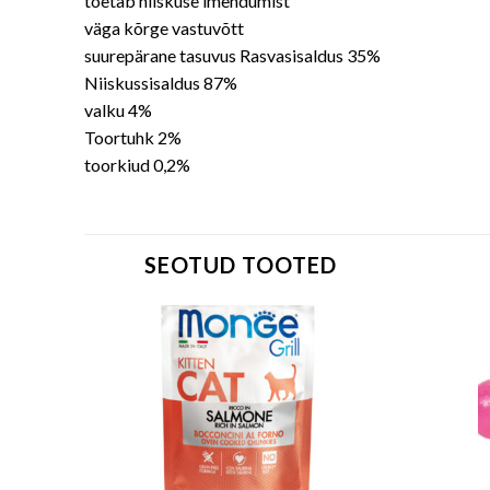
toetab niiskuse imendumist
väga kõrge vastuvõtt
suurepärane tasuvus Rasvasisaldus 35%
Niiskussisaldus 87%
valku 4%
Toortuhk 2%
toorkiud 0,2%
SEOTUD TOOTED