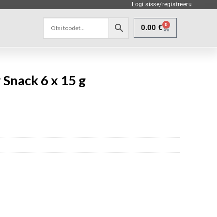
Logi sisse/registreeru
0
0.00
€
 Snack 6 x 15 g