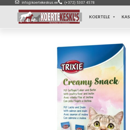
info@koertekeskus.ee
(+372) 5307 4578
KOERTELE
KAS