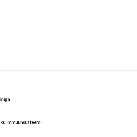
iiniga
likku immuunsüsteemi