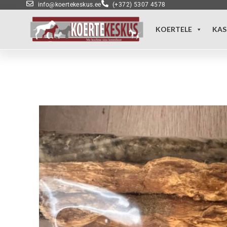
info@koertekeskus.ee
(+372) 5307 4578
KOERTELE
KAS