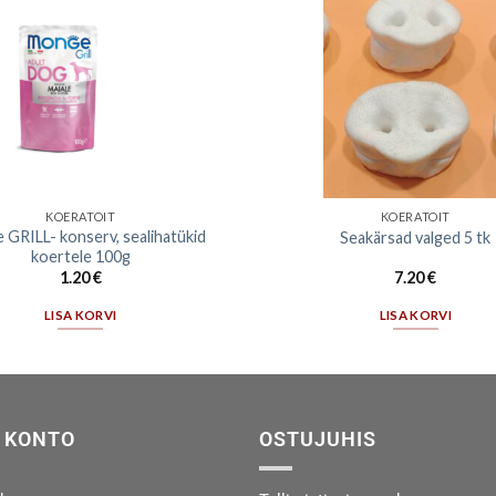
KOERATOIT
KOERATOIT
GRILL- konserv, sealihatükid
Seakärsad valged 5 tk
koertele 100g
1.20
€
7.20
€
LISA KORVI
LISA KORVI
 KONTO
OSTUJUHIS