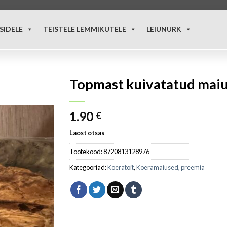
SIDELE
TEISTELE LEMMIKUTELE
LEIUNURK
Topmast kuivatatud maiu
1.90
€
Laost otsas
Tootekood:
8720813128976
Kategooriad:
Koeratoit
,
Koeramaiused, preemia