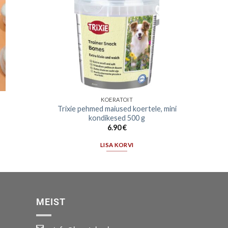
KOERATOIT
Trixie pehmed maiused koertele, mini
kondikesed 500 g
6.90
€
LISA KORVI
MEIST