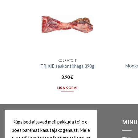
KOERATOIT
d L, ø
Monge 
TRIXIE seakont lihaga 390g
d
3.90
€
LISA KORVI
Küpsised aitavad meil pakkuda teile e-
MEIST
MINU
poes paremat kasutajakogemust. Meie
e-poodi kasutades nõustute sellega, et