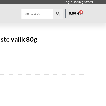
Logi sisse/registreeru
0
0.00
€
ste valik 80g