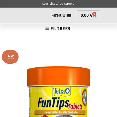
Logi sisse/registreeru
0
0.00
€
MENÜÜ
FILTREERI
-5%