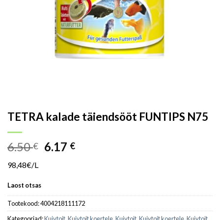
TETRA kalade täiendsööt FUNTIPS N75
6.50
6.17
€
€
98,48€/L
Laost otsas
Tootekood:
4004218111172
Kategooriad:
Kuivtoit
,
Kuivtoit koertele
,
Kuivtoit
,
Kuivtoit koertele
,
Kuivtoit