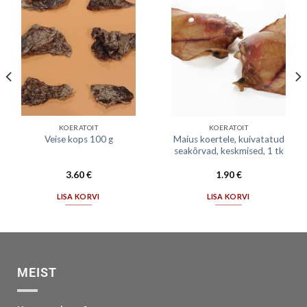
KOERATOIT
KOERATOIT
Maius koertele, kuivatatud
Veise kops 100 g
seakõrvad, keskmised, 1 tk
3.60
€
1.90
€
LISA KORVI
LISA KORVI
MEIST