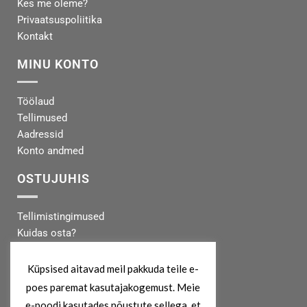
Kes me oleme?
Privaatsuspoliitika
Kontakt
MINU KONTO
Töölaud
Tellimused
Aadressid
Konto andmed
OSTUJUHIS
Tellimistingimused
Kuidas osta?
Makseinfo
Tarneinfo
Küpsised aitavad meil pakkuda teile e-
poes paremat kasutajakogemust. Meie
MEIST
e-poodi kasutades nõustute sellega, et