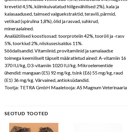
krevetid 4,5%, külmkuivatatud hiilgevähilised 2%), kala ja
kalasaadused, taimsed valguekstraktid, teravili, pärmid,
vetikad (spirulina 1,8%), õlid ja rasvad, suhkrud,
mineraalained.
Analüütilised koostisosad: toorproteiin 42%, toorõli ja -rasv
5%, toorkiud 2%, niiskusesisaldus 11%.
Söödalisandid. Vitamiinid, provitamiinid ja samalaadse
toimega keemiliselt täpselt määratletud ained: A-vitamiin 16
370 IU/kg, D3-vitamiin 1020 IU/kg. Mikroelementide
ühendid: mangaan (E5) 92 mg/kg, tsink (E6) 55 mg/kg, raud
(E1) 36 mg/kg. Värvained, antioksüdandid.
Tootja: TETRA GmbH Maaletooja: AS Magnum Veterinaaria
SEOTUD TOOTED