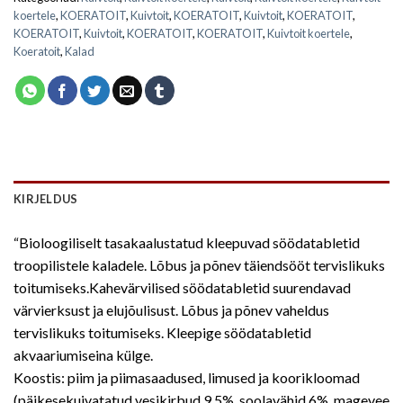
koertele
,
KOERATOIT
,
Kuivtoit
,
KOERATOIT
,
Kuivtoit
,
KOERATOIT
,
KOERATOIT
,
Kuivtoit
,
KOERATOIT
,
KOERATOIT
,
Kuivtoit koertele
,
Koeratoit
,
Kalad
KIRJELDUS
“Bioloogiliselt tasakaalustatud kleepuvad söödatabletid
troopilistele kaladele. Lõbus ja põnev täiendsööt tervislikuks
toitumiseks.Kahevärvilised söödatabletid suurendavad
värvierksust ja elujõulisust. Lõbus ja põnev vaheldus
tervislikuks toitumiseks. Kleepige söödatabletid
akvaariumiseina külge.
Koostis: piim ja piimasaadused, limused ja koorikloomad
(päikesekuivatatud vesikirbud 9,5%, soolavähid 6%, magevee