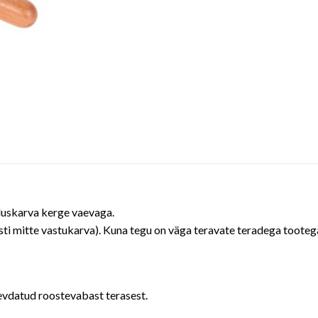
luskarva kerge vaevaga.
ti mitte vastukarva). Kuna tegu on väga teravate teradega tootega, 
gevdatud roostevabast terasest.