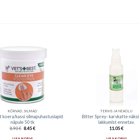
KÕRVAD, SILMAD
TERVIS JA HEAOLU
t koera/kassi silmapuhastuslapid
Bitter Sprey- karvkatte näksi
näpule 50 tk
lakkumist ennetav.
8.90
€
8.45
€
11.05
€
LISA KORVI
LISA KORVI