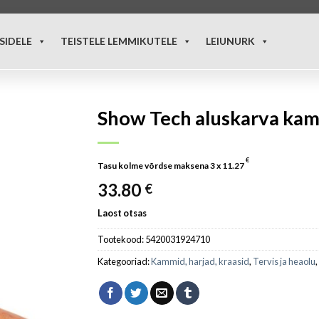
SIDELE
TEISTELE LEMMIKUTELE
LEIUNURK
Show Tech aluskarva kamm
€
Tasu kolme võrdse maksena 3 x
11.27
33.80
€
Laost otsas
Tootekood:
5420031924710
Kategooriad:
Kammid, harjad, kraasid
,
Tervis ja heaolu