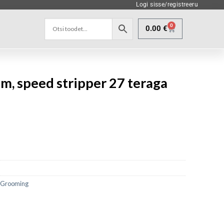
Logi sisse/registreeru
0
0.00
€
, speed stripper 27 teraga
,
Grooming