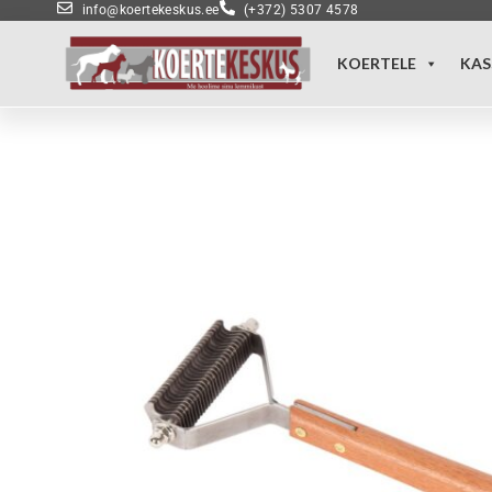
info@koertekeskus.ee
(+372) 5307 4578
KOERTELE
KAS