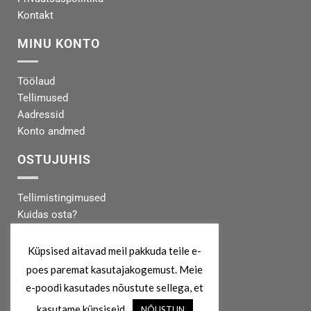
Kontakt
MINU KONTO
Töölaud
Tellimused
Aadressid
Konto andmed
OSTUJUHIS
Tellimistingimused
Kuidas osta?
Makseinfo
Tarneinfo
Küpsised aitavad meil pakkuda teile e-
poes paremat kasutajakogemust. Meie
MEIST
e-poodi kasutades nõustute sellega, et
kasutame küpsiseid.
NÕUSTUN