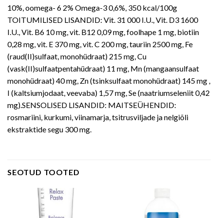
10%, oomega- 6 2% Omega-3 0,6%, 350 kcal/100g
TOITUMILISED LISANDID: Vit. 31 000 I.U., Vit. D3 1600
I.U., Vit. B6 10 mg, vit. B12 0,09 mg, foolhape 1 mg, biotiin
0,28 mg, vit. E 370 mg, vit. C 200 mg, tauriin 2500 mg, Fe
(raud(II)sulfaat, monohüdraat) 215 mg, Cu
(vask(II)sulfaatpentahüdraat) 11 mg, Mn (mangaansulfaat
monohüdraat) 40 mg, Zn (tsinksulfaat monohüdraat) 145 mg ,
I (kaltsiumjodaat, veevaba) 1,57 mg, Se (naatriumseleniit 0,42
mg).SENSOLISED LISANDID: MAITSEÜHENDID:
rosmariini, kurkumi, viinamarja, tsitrusviljade ja nelgiõli
ekstraktide segu 300 mg.
SEOTUD TOOTED