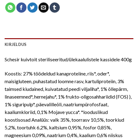
KIRJELDUS
Schesir kuivtoit steriliseeritud/ülekaalulistele kassidele 400g
Koostis: 27% töödeldud kanaproteiine, riis*, oder*,
maisigluteen, puhastatud loomne rasv, kartuliproteiin, 3%
taimsed kiudained, kuivatatud peedi viljaliha*, 1% õllepärm,
linaseemned*, hernejahu*, 1% frukto-oligosahhariidid (FOS) ),
1% siguripulp*, päevalilleõli, naatriumpürofosfaat,
kaaliumkloriid, 0,1% Mojave yucca*. *looduslikud
koostisosad Analüüs: valk 35%, toorrasv 10,5%, toorkiud
5,2%, toortuhk 6,2%, kaltsium 0,95%, fosfor 0,85%,
magneesium 0,09%, naatrium 0,4%, kaalium 0,6% niiskus