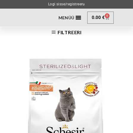
Logi sisse/registreeru
0
0.00
€
MENÜÜ
FILTREERI