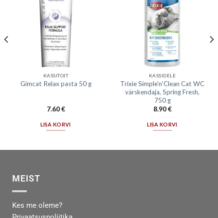
KASSITOIT
KASSIDELE
Trixie Simple’n’Clean Cat WC
Gimcat Relax pasta 50 g
värskendaja, Spring Fresh,
750 g
7.60
€
8.90
€
LISA KORVI
LISA KORVI
MEIST
Kes me oleme?
Privaatsuspoliitika