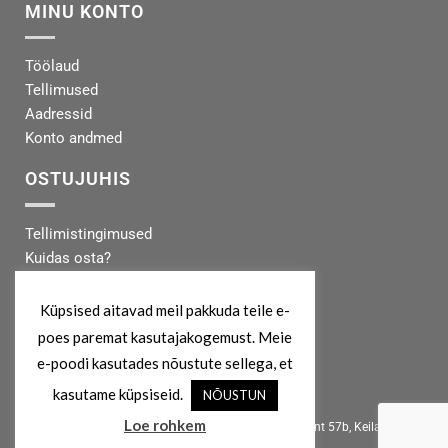
MINU KONTO
Töölaud
Tellimused
Aadressid
Konto andmed
OSTUJUHIS
Tellimistingimused
Kuidas osta?
Makseinfo
Tarneinfo
Küpsised aitavad meil pakkuda teile e-
poes paremat kasutajakogemust. Meie
MEIST
e-poodi kasutades nõustute sellega, et
kasutame küpsiseid.
NÕUSTUN
info@koertekeskus.ee
Loe rohkem
Koertekeskus, Rõõmu Kaubamaja, Haapsalu mnt 57b, Keila, 76607