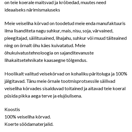
on teie koerale maitsvad ja krõbedad, muutes need
ideaalseks närimismaiuseks
Meie veiseliha kõrvad on toodetud meie enda manufaktuuris
ilma lisanditeta nagu suhkur, mais, nisu, soja, värvained,
pleegitajad, säilitusained, lihajahu, suhkur või muud täiteained
ning on õrnalt õhu käes kuivatatud. Meie
õhukuivatustehnoloogia on sajanditevanuste
lihakaitsetehnikate kaasaegne tõlgendus.
Hoolikalt valitud veisekõrvad on kohaliku päritoluga ja 100%
jälgitavad. Tänu meie õrnale tootmisprotsessile säilivad
veiseliha kõrvades sisalduvad toitained ja aitavad teie koeral
püsida pikka aega terve ja elujõulisena.
Koostis
100% veiseliha kõrvad.
Koerte söödamaterjalid.