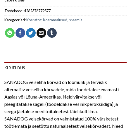
Laost otsas
Tootekood:
4262376779577
Kategooriad:
Koeratoit
,
Koeramaiused, preemia
KIRJELDUS
SANADOG veiseliha kõrvad on loomulik ja tervislik
alternatiiv veiseliha kõrvadele, mida toodetakse enamasti
Aasias või Lõuna-Ameerikas. Neid värvitakse või
pleegitatakse sageli (töödeldakse vesinikperoksiidiga) ja
seega jäetakse need toitainetest täielikult ilma.
SANADOG veisekõrvad on valmistatud 100% värsketest,
töötlemata ja seetõttu naturaalsetest veisekõrvadest. Need