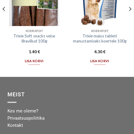
KOERATOIT
KOERATOIT
Trixie Soft snacks veise
Trixie maius tableti
lihaviilud 100g
manustamiseks koertele 100g
1.40
€
4.30
€
LISA KORVI
LISA KORVI
MEIST
Kes me oleme?
Privaatsuspoliitika
Kontakt