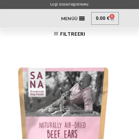
Logi sisse/registreeru
0
0.00
€
MENÜÜ
FILTREERI