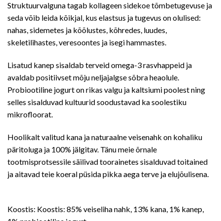
Struktuurvalguna tagab kollageen sidekoe tõmbetugevuse ja
seda võib leida kõikjal, kus elastsus ja tugevus on olulised:
nahas, sidemetes ja kõõlustes, kõhredes, luudes,
skeletilihastes, veresoontes ja isegi hammastes.
Lisatud kanep sisaldab terveid omega-3 rasvhappeid ja
avaldab positiivset mõju neljajalgse sõbra heaolule.
Probiootiline jogurt on rikas valgu ja kaltsiumi poolest ning
selles sisalduvad kultuurid soodustavad ka soolestiku
mikrofloorat.
Hoolikalt valitud kana ja naturaalne veisenahk on kohaliku
päritoluga ja 100% jälgitav. Tänu meie õrnale
tootmisprotsessile säilivad toorainetes sisalduvad toitained
ja aitavad teie koeral püsida pikka aega terve ja elujõulisena.
Koostis: Koostis: 85% veiseliha nahk, 13% kana, 1% kanep,