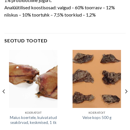
1% probiootiline jogurt.
Analüütilised koostisosad: valgud – 60% toorrasv – 12%
niiskus – 10% toortuhk – 7,5% toorkiud – 1,2%
SEOTUD TOOTED
KOERATOIT
KOERATOIT
Maius koertele, kuivatatud
Veise kops 500 g
seakõrvad, keskmised, 1 tk