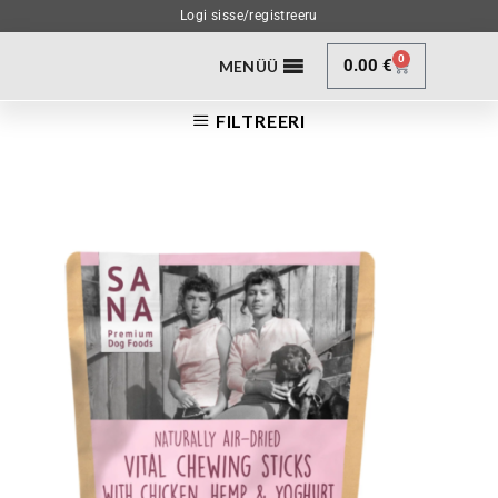
Logi sisse/registreeru
0
0.00
€
MENÜÜ
FILTREERI