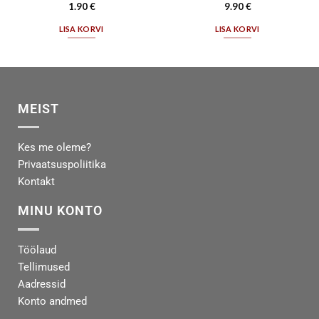
1.90
€
9.90
€
LISA KORVI
LISA KORVI
MEIST
Kes me oleme?
Privaatsuspoliitika
Kontakt
MINU KONTO
Töölaud
Tellimused
Aadressid
Konto andmed