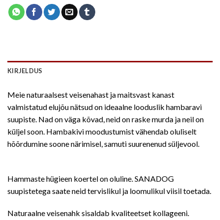
KIRJELDUS
Meie naturaalsest veisenahast ja maitsvast kanast
valmistatud elujõu nätsud on ideaalne looduslik hambaravi
suupiste. Nad on väga kõvad, neid on raske murda ja neil on
küljel soon. Hambakivi moodustumist vähendab oluliselt
hõõrdumine soone närimisel, samuti suurenenud süljevool.
Hammaste hügieen koertel on oluline. SANADOG
suupistetega saate neid tervislikul ja loomulikul viisil toetada.
Naturaalne veisenahk sisaldab kvaliteetset kollageeni.