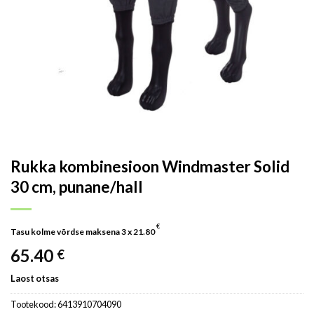
Rukka kombinesioon Windmaster Solid
30 cm, punane/hall
€
Tasu kolme võrdse maksena 3 x
21.80
65.40
€
Laost otsas
Tootekood:
6413910704090