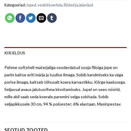
Kategooriad:
Joped, vestid koertele
,
Riided ja jalanõud
KIRJELDUS
Pehme softshell-materjaliga vooderdatud sooja fliisiga jope on
parim kaitse eriti märja ja tuulise ilmaga. Sobib kandmiseks ka väga
porise ilmaga, kaitseb tõhusalt koera karvastikku. Kõrge kaelusega.
Seljaosal avaus jalutusrihma kinnitamiseks. Jopel on sees nöörid,
mille abil saab seda koerale paremini selga sobitada.
Sobib
seljapikkusele 30 cm,
94 % polüester; 6% elastaan. Masinpestav.
SEOTUD TOOTED