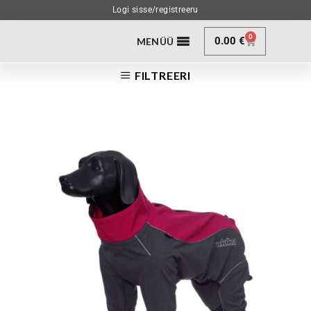
Logi sisse/registreeru
0
0.00
€
MENÜÜ
FILTREERI