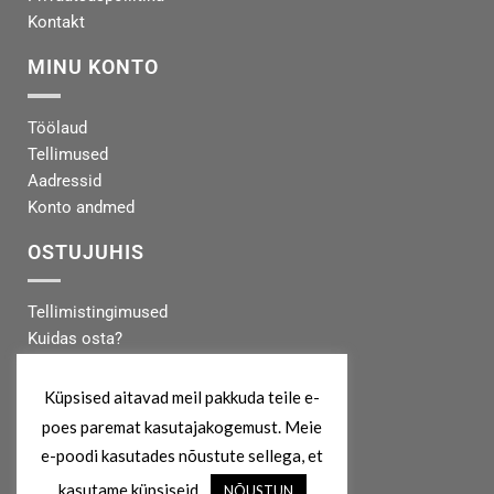
Kontakt
MINU KONTO
Töölaud
Tellimused
Aadressid
Konto andmed
OSTUJUHIS
Tellimistingimused
Kuidas osta?
Makseinfo
Tarneinfo
Küpsised aitavad meil pakkuda teile e-
poes paremat kasutajakogemust. Meie
MEIST
e-poodi kasutades nõustute sellega, et
kasutame küpsiseid.
NÕUSTUN
info@koertekeskus.ee