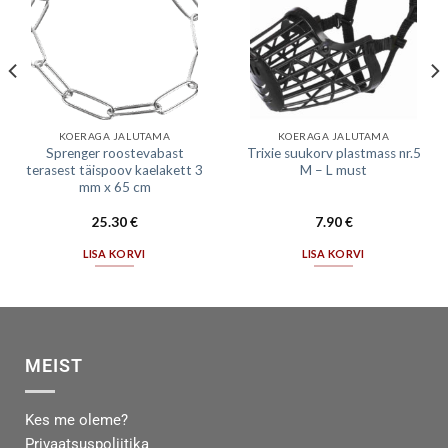
KOERAGA JALUTAMA
KOERAGA JALUTAMA
Sprenger roostevabast
Trixie suukorv plastmass nr.5
terasest täispoov kaelakett 3
M – L must
mm x 65 cm
25.30
€
7.90
€
LISA KORVI
LISA KORVI
MEIST
Kes me oleme?
Privaatsuspoliitika