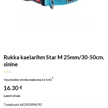
Rukka kaelarihm Star M 25mm/30-50cm,
sinine
€
Tasu kolme võrdse maksena 3 x
5.43
16.30
€
Laost otsas
Tootekood:
6413910996792