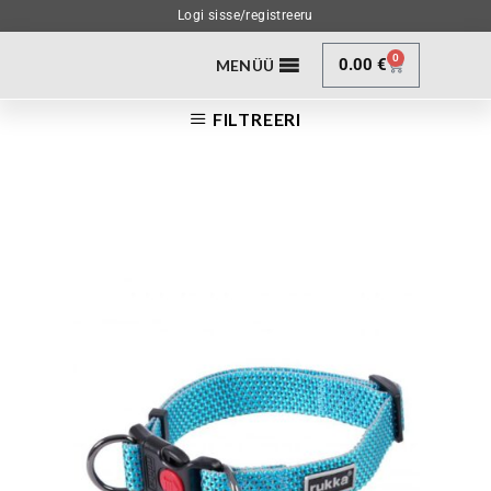
Logi sisse/registreeru
0
0.00
€
MENÜÜ
FILTREERI