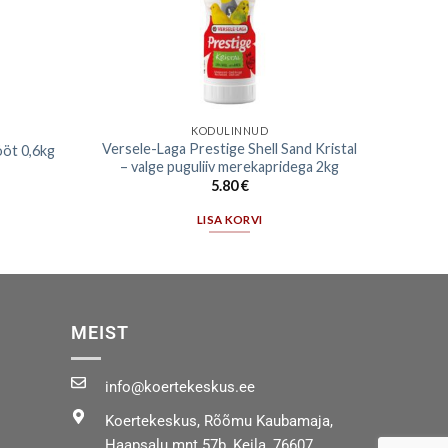
KODULINNUD
Versele-Laga Prestige Shell Sand Kristal
öt 0,6kg
– valge puguliiv merekapridega 2kg
5.80
€
LISA KORVI
MEIST
info@koertekeskus.ee
Koertekeskus, Rõõmu Kaubamaja,
Haapsalu mnt 57b, Keila, 76607