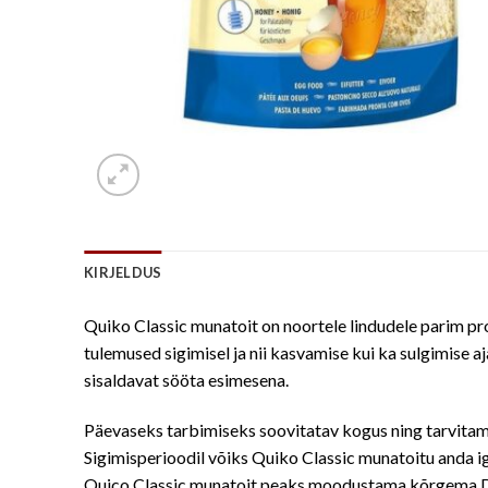
KIRJELDUS
Quiko Classic munatoit on noortele lindudele parim pr
tulemused sigimisel ja nii kasvamise kui ka sulgimise 
sisaldavat sööta esimesena.
Päevaseks tarbimiseks soovitatav kogus ning tarvitam
Sigimisperioodil võiks Quiko Classic munatoitu anda ig
Quico Classic munatoit peaks moodustama kõrgema D3-