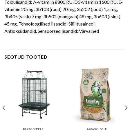
Toidulisandid: A-vitamiin 8800 RÜ, D3-vitamiin 1600 RÜ, E-
vitamiin 20 mg, 3b103 (raud) 20 mg, 3b202 (jood) 1,5 mg,
3b405 (vask) 7 mg, 3b502 (mangaan) 48 mg, 3b603 (tsink)
45 mg. Tehnoloogilised lisandid: Säilitusained |
Antioksüdandid. Sensoorsed lisandid: Värvained
SEOTUD TOOTED
PAPAGOIDELE
PAPAGOIDELE