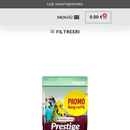
Logi sisse/registreeru
0
0.00
€
MENÜÜ
FILTREERI