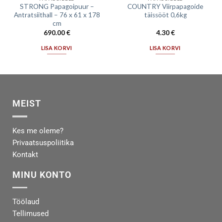
STRONG Papagoipuur –
COUNTRY Viirpapagoide
Antratsiithall – 76 x 61 x 178
täissööt 0,6kg
cm
690.00
€
4.30
€
LISA KORVI
LISA KORVI
MEIST
Kes me oleme?
Privaatsuspoliitika
Kontakt
MINU KONTO
Töölaud
Tellimused