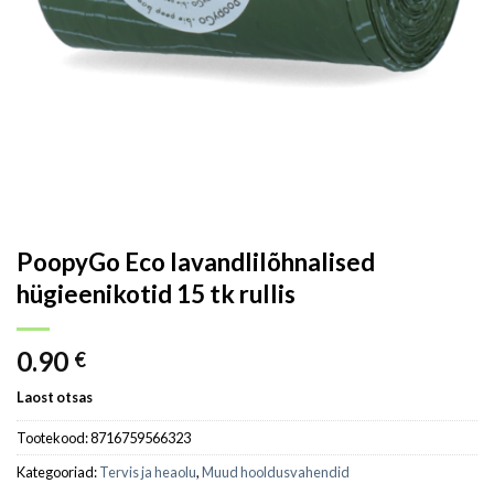
PoopyGo Eco lavandlilõhnalised
hügieenikotid 15 tk rullis
0.90
€
Laost otsas
Tootekood:
8716759566323
Kategooriad:
Tervis ja heaolu
,
Muud hooldusvahendid