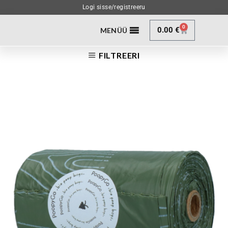
Logi sisse/registreeru
0
0.00
€
MENÜÜ
FILTREERI