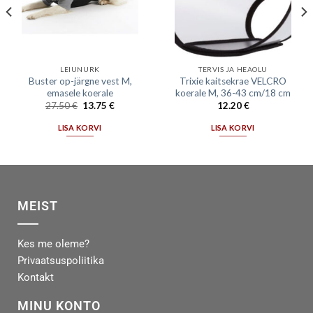
LEIUNURK
TERVIS JA HEAOLU
Buster op-järgne vest M,
Trixie kaitsekrae VELCRO
emasele koerale
koerale M, 36-43 cm/18 cm
27.50
€
13.75
€
12.20
€
LISA KORVI
LISA KORVI
MEIST
Kes me oleme?
Privaatsuspoliitika
Kontakt
MINU KONTO