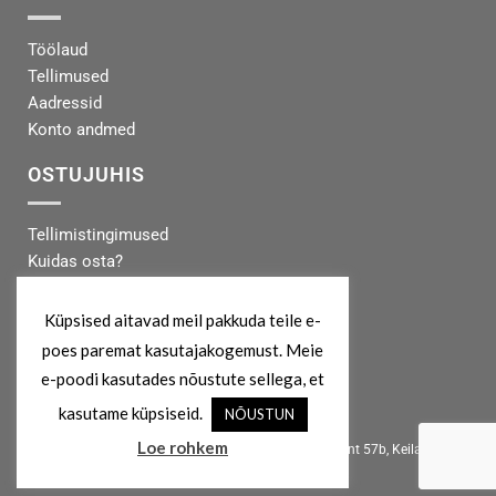
Töölaud
Tellimused
Aadressid
Konto andmed
OSTUJUHIS
Tellimistingimused
Kuidas osta?
Makseinfo
Tarneinfo
Küpsised aitavad meil pakkuda teile e-
poes paremat kasutajakogemust. Meie
MEIST
e-poodi kasutades nõustute sellega, et
kasutame küpsiseid.
NÕUSTUN
info@koertekeskus.ee
Loe rohkem
Koertekeskus, Rõõmu Kaubamaja, Haapsalu mnt 57b, Keila, 76607