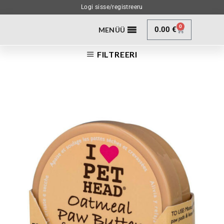
Logi sisse/registreeru
0
0.00
€
MENÜÜ
FILTREERI