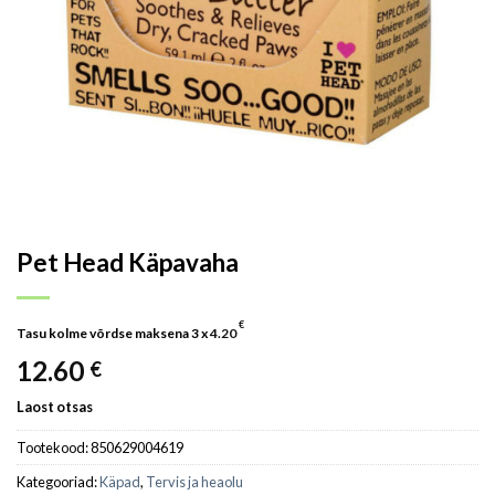
Pet Head Käpavaha
€
Tasu kolme võrdse maksena 3 x
4.20
12.60
€
Laost otsas
Tootekood:
850629004619
Kategooriad:
Käpad
,
Tervis ja heaolu