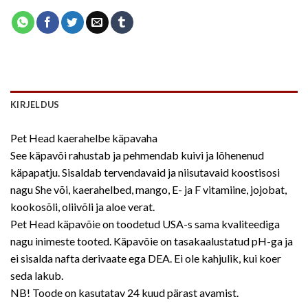
KIRJELDUS
Pet Head kaerahelbe käpavaha
See käpavõi rahustab ja pehmendab kuivi ja lõhenenud
käpapatju. Sisaldab tervendavaid ja niisutavaid koostisosi
nagu She või, kaerahelbed, mango, E- ja F vitamiine, jojobat,
kookosõli, oliivõli ja aloe verat.
Pet Head käpavõie on toodetud USA-s sama kvaliteediga
nagu inimeste tooted. Käpavõie on tasakaalustatud pH-ga ja
ei sisalda nafta derivaate ega DEA. Ei ole kahjulik, kui koer
seda lakub.
NB! Toode on kasutatav 24 kuud pärast avamist.