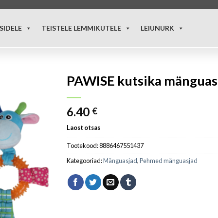
SIDELE
TEISTELE LEMMIKUTELE
LEIUNURK
PAWISE kutsika mänguasi
6.40
€
Laost otsas
Tootekood:
8886467551437
Kategooriad:
Mänguasjad
,
Pehmed mänguasjad