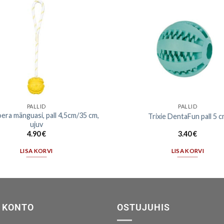
PALLID
PALLID
oera mänguasi, pall 4,5cm/35 cm,
Trixie DentaFun pall 5 
ujuv
4.90
€
3.40
€
LISA KORVI
LISA KORVI
 KONTO
OSTUJUHIS