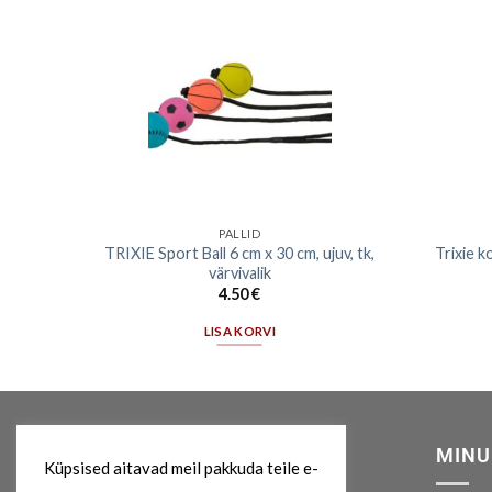
PALLID
 2 tk,
TRIXIE Sport Ball 6 cm x 30 cm, ujuv, tk,
Trixie k
värvivalik
4.50
€
LISA KORVI
MEIST
MINU
Küpsised aitavad meil pakkuda teile e-