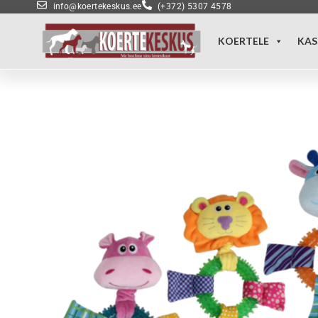
info@koertekeskus.ee
(+372) 5307 4578
KOERTELE
KAS