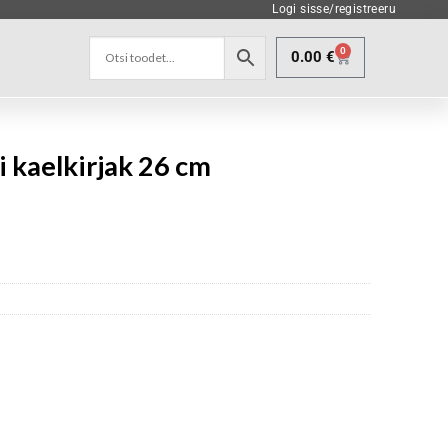
Logi sisse/registreeru
0
0.00
€
 kaelkirjak 26 cm