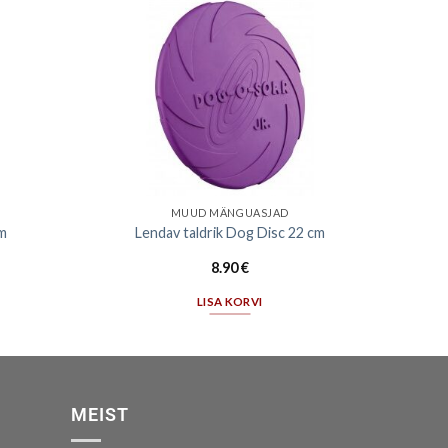
MUUD MÄNGUASJAD
cm
Lendav taldrik Dog Disc 22 cm
8.90
€
LISA KORVI
MEIST