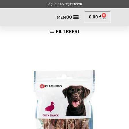
Logi sisse/registreeru
0
0.00
€
MENÜÜ
FILTREERI