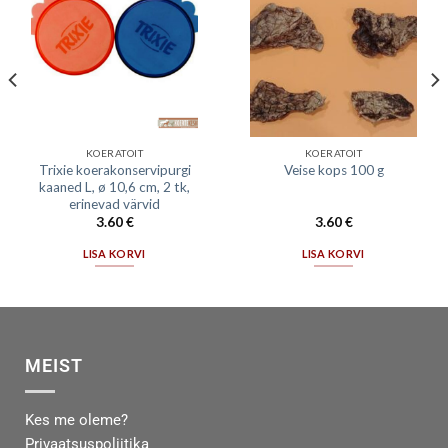
KOERATOIT
KOERATOIT
Trixie koerakonservipurgi
Veise kops 100 g
kaaned L, ø 10,6 cm, 2 tk,
erinevad värvid
3.60
€
3.60
€
LISA KORVI
LISA KORVI
MEIST
Kes me oleme?
Privaatsuspoliitika