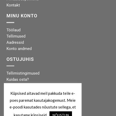
Kontakt
MINU KONTO
Töölaud
Tellimused
Aadressid
Konto andmed
OSTUJUHIS
Tellimistingimused
Kuidas osta?
Makseinfo
Tarneinfo
Küpsised aitavad meil pakkuda teile e-
poes paremat kasutajakogemust. Meie
MEIST
e-poodi kasutades nõustute sellega, et
kasutame küpsiseid.
NÕUSTUN
info@koertekeskus.ee