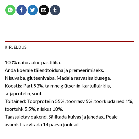
KIRJELDUS
100% naturaalne pardiliha.
Anda koerale täiendtoiduna ja premeerimiseks.
Nisuvaba, gluteenivaba. Madala rasvasisaldusega.
Koostis: Part 93%, taimne glütseriin, kartulitärklis,
sojaproteiin, sool.
Toitained: Toorproteiin 55%, toorrasv 5%, toorkiudained 1%,
toortuhk 5,5%, niiskus 18%.
Taassuletav pakend. Säilitada kuivas ja jahedas.. Peale
avamist tarvitada 14 päeva jooksul.