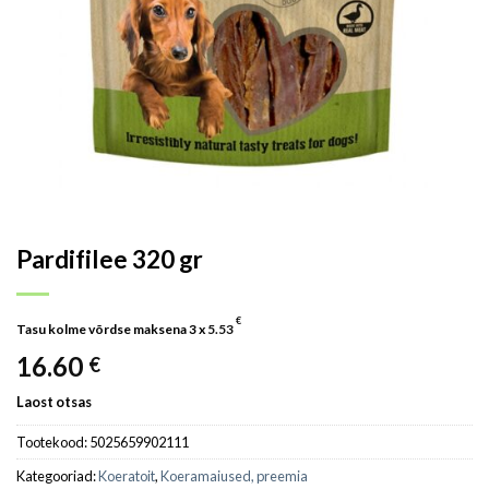
Pardifilee 320 gr
€
Tasu kolme võrdse maksena 3 x
5.53
16.60
€
Laost otsas
Tootekood:
5025659902111
Kategooriad:
Koeratoit
,
Koeramaiused, preemia