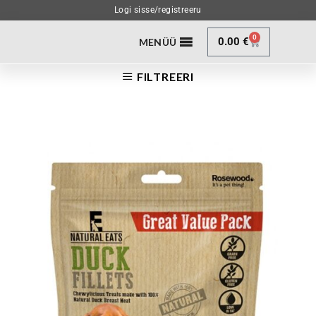
Logi sisse/registreeru
0
0.00
€
MENÜÜ
FILTREERI