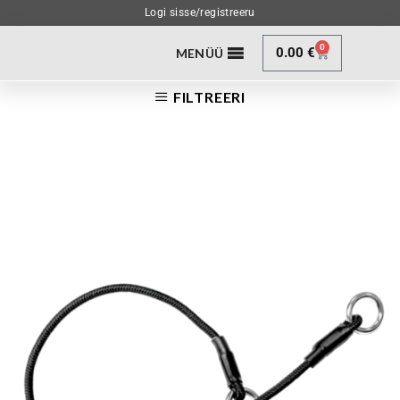
Logi sisse/registreeru
0
0.00
€
MENÜÜ
FILTREERI