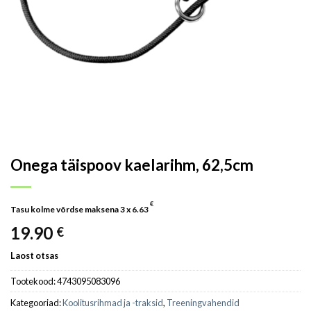
Onega täispoov kaelarihm, 62,5cm
€
Tasu kolme võrdse maksena 3 x
6.63
19.90
€
Laost otsas
Tootekood:
4743095083096
Kategooriad:
Koolitusrihmad ja -traksid
,
Treeningvahendid