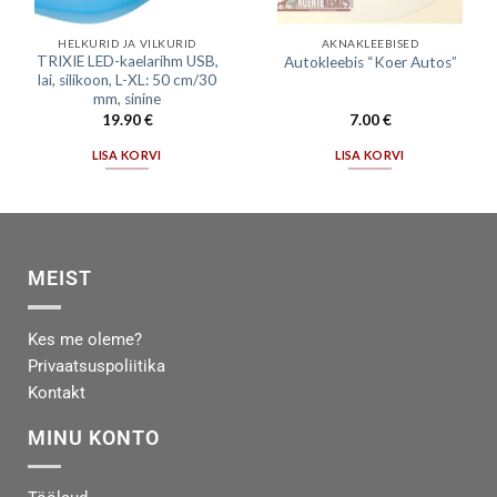
HELKURID JA VILKURID
AKNAKLEEBISED
TRIXIE LED-kaelarihm USB,
Autokleebis “Koer Autos”
lai, silikoon, L-XL: 50 cm/30
mm, sinine
19.90
€
7.00
€
LISA KORVI
LISA KORVI
MEIST
Kes me oleme?
Privaatsuspoliitika
Kontakt
MINU KONTO