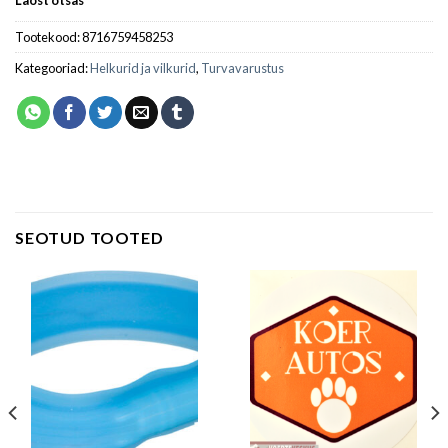
Laost otsas
Tootekood:
8716759458253
Kategooriad:
Helkurid ja vilkurid
,
Turvavarustus
SEOTUD TOOTED