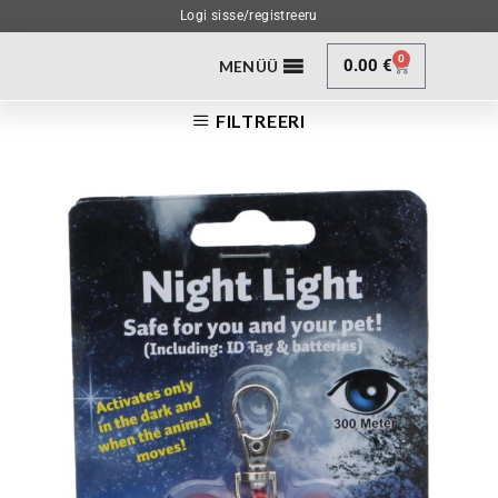
Logi sisse/registreeru
0
0.00
€
MENÜÜ
FILTREERI