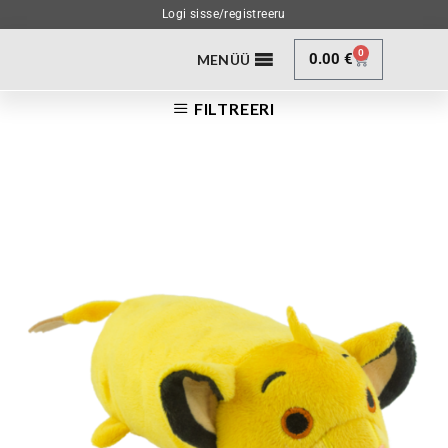
Logi sisse/registreeru
0
0.00
€
MENÜÜ
FILTREERI