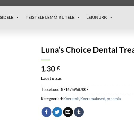
SIDELE
TEISTELE LEMMIKUTELE
LEIUNURK
Luna’s Choice Dental Trea
1.30
€
Laost otsas
Tootekood:
8716759587007
Kategooriad:
Koeratoit
,
Koeramaiused, preemia