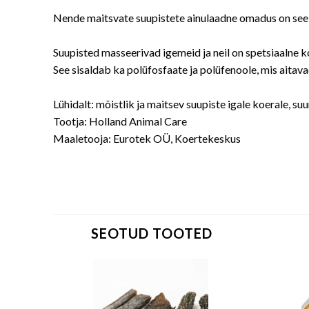
Nende maitsvate suupistete ainulaadne omadus on see, 
Suupisted masseerivad igemeid ja neil on spetsiaalne ko
See sisaldab ka polüfosfaate ja polüfenoole, mis aita
Lühidalt: mõistlik ja maitsev suupiste igale koerale, su
Tootja: Holland Animal Care
Maaletooja: Eurotek OÜ, Koertekeskus
SEOTUD TOOTED