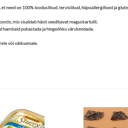
et need on 100% looduslikud, tervislikud, hüpoallergilised ja gl
ostis, mis sisaldab hästi seeditavat maguskartulit.
vad hambaid puhastada ja hingeõhku värskendada.
urele või väiksemale.