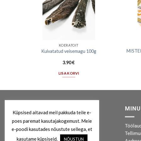
KOERATOIT
maius
MISTER
Kuivatatud veisemagu 100g
3.90
€
LISA KORVI
MEIST
MINU
Küpsised aitavad meil pakkuda teile e-
poes paremat kasutajakogemust. Meie
Kes me oleme?
Töölau
e-poodi kasutades nõustute sellega, et
Privaatsuspoliitika
Tellim
kasutame küpsiseid.
NÕUSTUN
Kontakt
Aadres