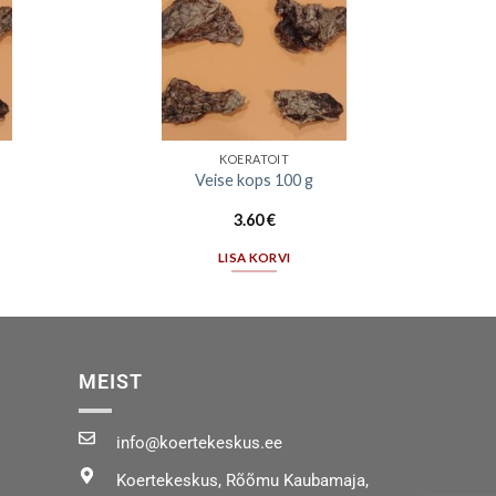
KOERATOIT
Veise kops 100 g
3.60
€
LISA KORVI
MEIST
info@koertekeskus.ee
Koertekeskus, Rõõmu Kaubamaja,