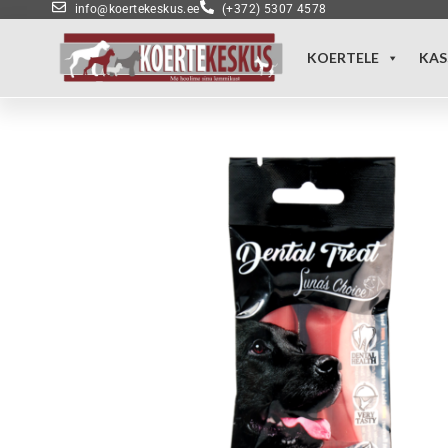
info@koertekeskus.ee
(+372) 5307 4578
KOERTELE
KAS