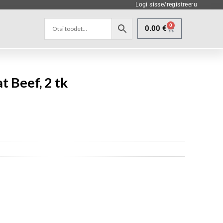
Logi sisse/registreeru
0
0.00
€
t Beef, 2 tk