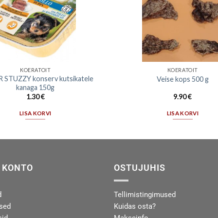
KOERATOIT
KOERATOIT
 STUZZY konserv kutsikatele
Veise kops 500 g
kanaga 150g
1.30
€
9.90
€
LISA KORVI
LISA KORVI
 KONTO
OSTUJUHIS
d
Tellimistingimused
used
Kuidas osta?
sid
Makseinfo