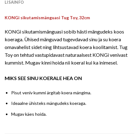
LISAINFO
KONGi sikutamismänguasi Tug Toy, 32cm
KONGi sikutamismänguasi sobib hästi mängudeks koos
koeraga. Ühised mänguvad tugevdavad sinu ja su koera
omavahelist sidet ning lihtsustavad koera koolitamist. Tug
Toy on tehtud vastupidavast naturaalsest KONGi venivast
kummist. Mugav kinni hoida nii koeral kui ka inimesel.
MIKS SEE SINU KOERALE HEA ON
Pisut veniv kummi ärgitab koera mängima.
Ideaalne ühisteks mängudeks koeraga.
Mugav käes hoida.