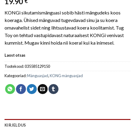
19.90
€
KONGi sikutamismänguasi sobib hästi mängudeks koos
koeraga. Ühised mänguvad tugevdavad sinu ja su koera
omavahelist sidet ning lihtsustavad koera koolitamist. Tug
Toy on tehtud vastupidavast naturaalsest KONGi venivast
kummist. Mugav kinni hoida nii koeral kui ka inimesel.
Laost otsas
Tootekood:
035585129150
Kategooriad:
Mänguasjad
,
KONG mänguasjad
KIRJELDUS