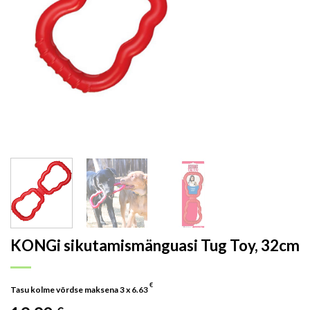
KONGi sikutamismänguasi Tug Toy, 32cm
€
Tasu kolme võrdse maksena 3 x
6.63