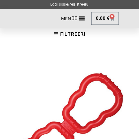
Logi sisse/registreeru
0
0.00
€
MENÜÜ
FILTREERI