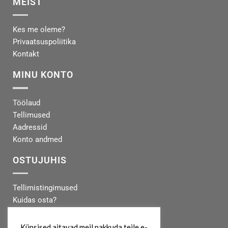
MEIST
Kes me oleme?
Privaatsuspoliitika
Kontakt
MINU KONTO
Töölaud
Tellimused
Aadressid
Konto andmed
OSTUJUHIS
Tellimistingimused
Kuidas osta?
Makseinfo
Tarneinfo
Küpsised aitavad meil pakkuda teile e-