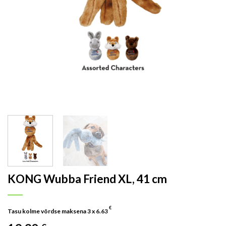
KONG Wubba Friend XL, 41 cm
€
Tasu kolme võrdse maksena 3 x
6.63