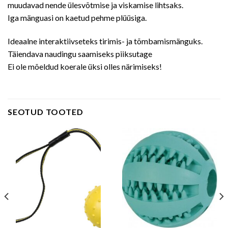
muudavad nende ülesvõtmise ja viskamise lihtsaks.
Iga mänguasi on kaetud pehme plüüsiga.
Ideaalne interaktiivseteks tirimis- ja tõmbamismänguks.
Täiendava naudingu saamiseks piiksutage
Ei ole mõeldud koerale üksi olles närimiseks!
SEOTUD TOOTED