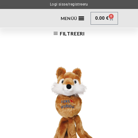
Logi sisse/registreeru
0
0.00
€
MENÜÜ
FILTREERI