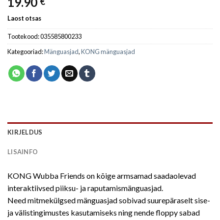
19.90
€
Laost otsas
Tootekood:
035585800233
Kategooriad:
Mänguasjad
,
KONG mänguasjad
KIRJELDUS
LISAINFO
KONG Wubba Friends on kõige armsamad saadaolevad
interaktiivsed piiksu- ja raputamismänguasjad.
Need mitmekülgsed mänguasjad sobivad suurepäraselt sise-
ja välistingimustes kasutamiseks ning nende floppy sabad