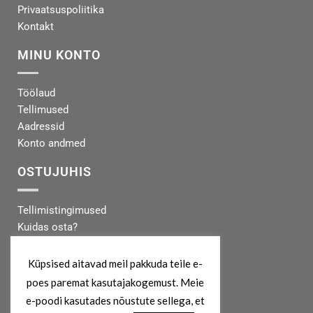
Privaatsuspoliitika
Kontakt
MINU KONTO
Töölaud
Tellimused
Aadressid
Konto andmed
OSTUJUHIS
Tellimistingimused
Kuidas osta?
Makseinfo
Tarneinfo
Küpsised aitavad meil pakkuda teile e-
poes paremat kasutajakogemust. Meie
MEIST
e-poodi kasutades nõustute sellega, et