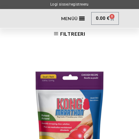
Logi sisse/registreeru
0
0.00
€
MENÜÜ
FILTREERI