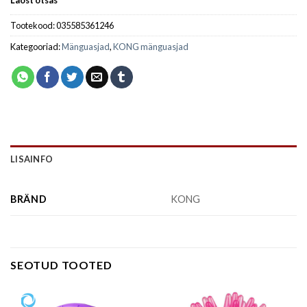
Laost otsas
Tootekood:
035585361246
Kategooriad:
Mänguasjad
,
KONG mänguasjad
LISAINFO
BRÄND
KONG
SEOTUD TOOTED