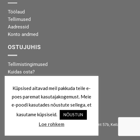
Töölaud
Tellimused
Aadressid
Konto andmed
OSTUJUHIS
Tellimistingimused
Kuidas osta?
Makseinfo
Tarneinfo
Küpsised aitavad meil pakkuda teile e-
poes paremat kasutajakogemust. Meie
MEIST
e-poodi kasutades nõustute sellega, et
kasutame küpsiseid.
NÕUSTUN
info@koertekeskus.ee
Loe rohkem
Koertekeskus, Rõõmu Kaubamaja, Haapsalu mnt 57b, Keila, 76607