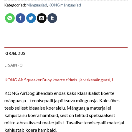
Kategooriad:
Mänguasjad
,
KONG mänguasjad
KIRJELDUS
LISAINFO
KONG Air Squeaker Buoy koerte tirimis- ja viskemänguasi, L
KONG AirDog ühendab endas kaks klassikalist koerte
mänguasja – tennisepalli ja piiksuva mänguasja. Kaks ühes
teeb sellest ideaalse koeralelu. Mänguasja materjal ei
kahjusta su koera hambaid, sest on tehtud spetsiaalsest
mitte-abrasiivsest materjalist. Tavalise tennisepalli materjal
kahjustab koera hambaid.