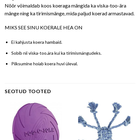
Nöör võimaldab koos koeraga mängida ka viska-too-ära
mänge ning ka tirimismänge, mida paljud koerad armastavad.
MIKS SEE SINU KOERALE HEA ON
Ei kahjusta koera hambaid.
Sobib nii viska-too.ära kui ka tirimismängudeks.
Piiksumine hoiab koera huvi üleval.
SEOTUD TOOTED