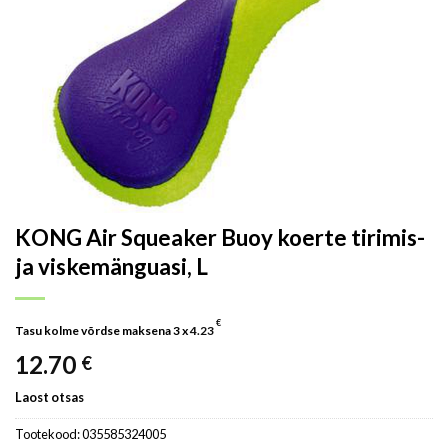
KONG Air Squeaker Buoy koerte tirimis-
ja viskemänguasi, L
€
Tasu kolme võrdse maksena 3 x
4.23
12.70
€
Laost otsas
Tootekood:
035585324005