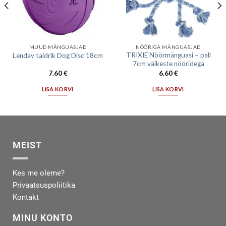
MUUD MÄNGUASJAD
NÖÖRIGA MÄNGUASJAD
TRIXIE Nöörmänguasi – pall
Lendav taldrik Dog Disc 18cm
7cm väikeste nööridega
7.60
€
6.60
€
LISA KORVI
LISA KORVI
MEIST
Kes me oleme?
Privaatsuspoliitika
Kontakt
MINU KONTO