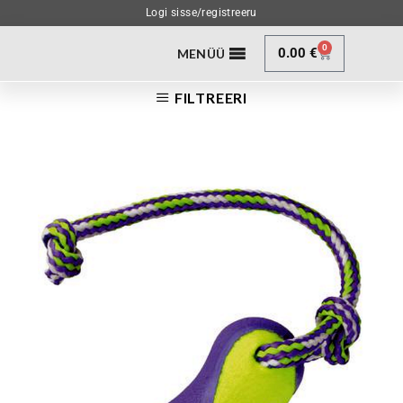
Logi sisse/registreeru
0
0.00
€
MENÜÜ
FILTREERI