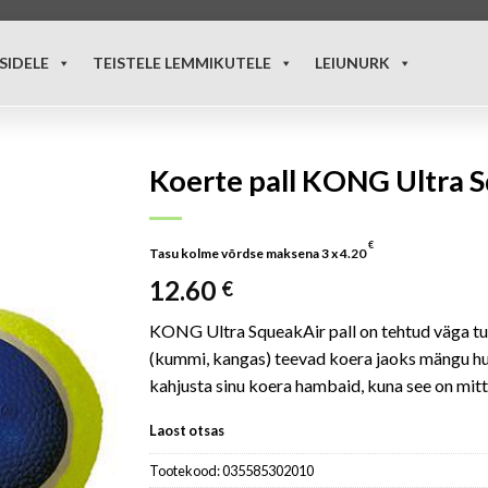
SIDELE
TEISTELE LEMMIKUTELE
LEIUNURK
Koerte pall KONG Ultra Sq
€
Tasu kolme võrdse maksena 3 x
4.20
12.60
€
KONG Ultra SqueakAir pall on tehtud väga tug
(kummi, kangas) teevad koera jaoks mängu huv
kahjusta sinu koera hambaid, kuna see on mitt
Laost otsas
Tootekood:
035585302010