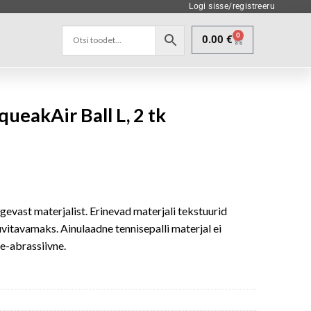
Logi sisse/registreeru
0
0.00
€
ueakAir Ball L, 2 tk
evast materjalist. Erinevad materjali tekstuurid
itavamaks. Ainulaadne tennisepalli materjal ei
e-abrassiivne.