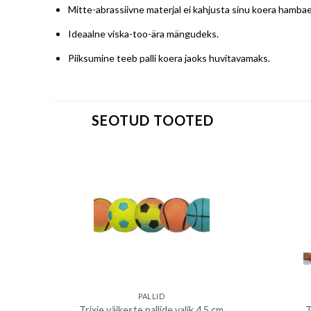
Mitte-abrassiivne materjal ei kahjusta sinu koera hambae
Ideaalne viska-too-ära mängudeks.
Piiksumine teeb palli koera jaoks huvitavamaks.
SEOTUD TOOTED
PALLID
,5 cm
Trixie väikeste pallide valik 4,5 cm
T