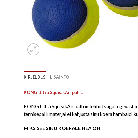
KIRJELDUS
LISAINFO
KONG Ultra SqueakAir pall L
KONG Ultra SqueakAir pall on tehtud väga tugevast ma
tennisepalli materjal ei kahjusta sinu koera hambaid, k
MIKS SEE SINU KOERALE HEA ON