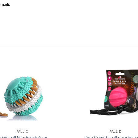
maili.
PALLID
PALLID
rixie pall MintFresh 6 cm
Dog Comets pall nööriga, 