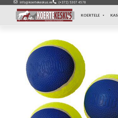
info@koertekeskus.ee
(+372) 5307 4578
KOERTELE
KAS