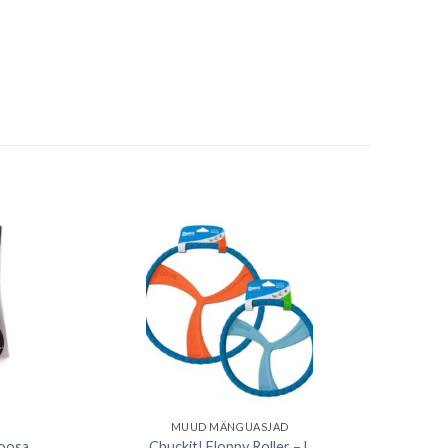
MUUD MÄNGUASJAD
roosa
Chuckit! Floppy Roller – L