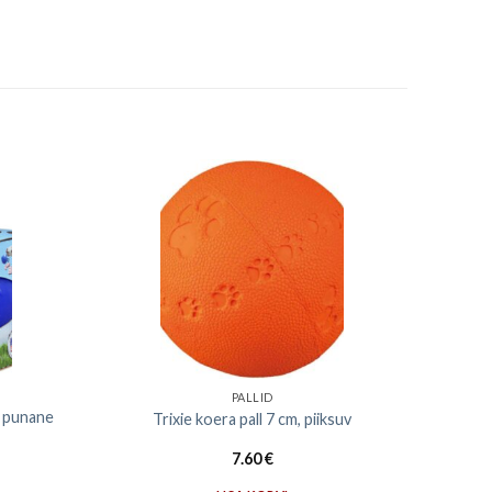
PALLID
e, punane
Trixie koera pall 7 cm, piiksuv
7.60
€