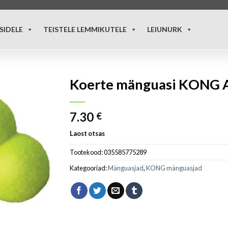
SIDELE
TEISTELE LEMMIKUTELE
LEIUNURK
Koerte mänguasi KONG A
7.30
€
Laost otsas
Tootekood:
035585775289
Kategooriad:
Mänguasjad
,
KONG mänguasjad