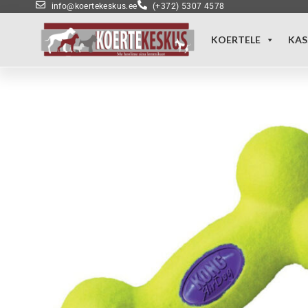
info@koertekeskus.ee
(+372) 5307 4578
KOERTELE
KAS