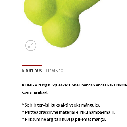
KIRJELDUS
LISAINFO
KONG AirDog® Squeaker Bone ühendab endas kaks klassikalist
koera hambaid.
* Sobib tervislikuks aktiivseks mänguks.
* Mitteabrassiivne materjal ei riku hambaemaili.
* Piiksumine ärgitab huvi ja pikemat mängu.