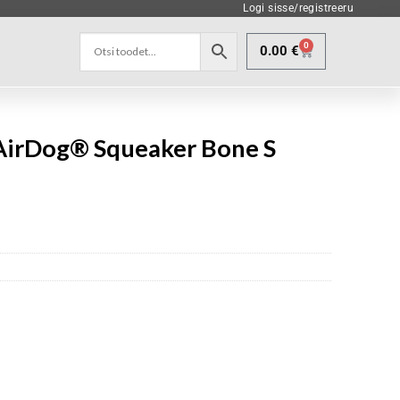
Logi sisse/registreeru
0
0.00
€
irDog® Squeaker Bone S