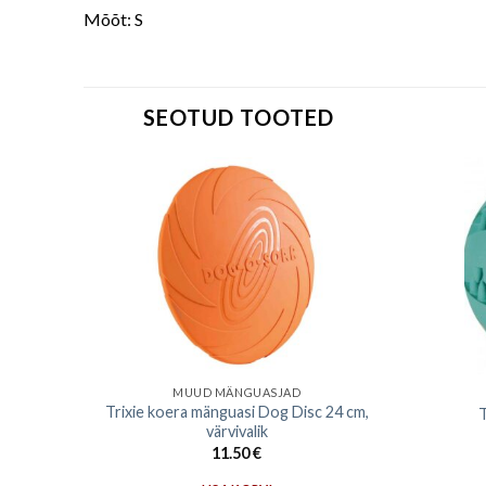
Mõõt: S
SEOTUD TOOTED
MUUD MÄNGUASJAD
/35 cm,
Trixie koera mänguasi Dog Disc 24 cm,
T
värvivalik
11.50
€