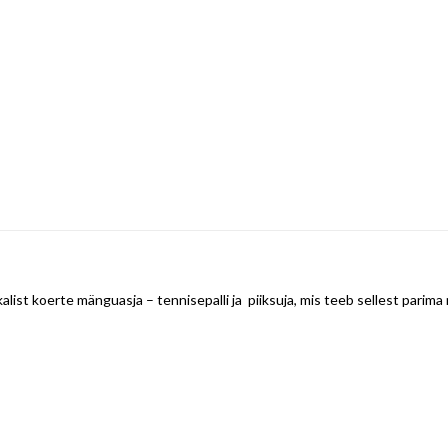
 koerte mänguasja – tennisepalli ja piiksuja, mis teeb sellest parima m