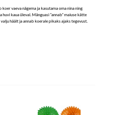
b koer vaeva nägema ja kasutama oma nina ning
a huvi kaua üleval. Mänguasi “annab” maiuse kätte
valju häält ja annab koerale pikaks ajaks tegevust.