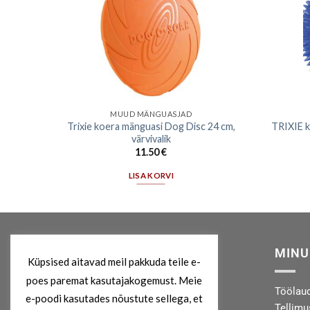
MUUD MÄNGUASJAD
Trixie koera mänguasi Dog Disc 24 cm,
TRIXIE k
5 cm
värvivalik
11.50
€
LISA KORVI
MEIST
MINU
Küpsised aitavad meil pakkuda teile e-
poes paremat kasutajakogemust. Meie
Kes me oleme?
Töölau
e-poodi kasutades nõustute sellega, et
Privaatsuspoliitika
Tellim