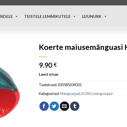
SIDELE
TEISTELE LEMMIKUTELE
LEIUNURK
Koerte maiusemänguasi 
9.90
€
Laost otsas
Tootekood:
035585034331
Kategooriad:
Mänguasjad
,
KONG mänguasjad