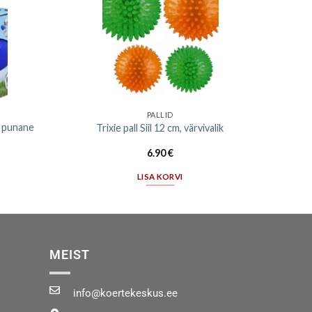
PALLID
e, punane
Trixie pall Siil 12 cm, värvivalik
6.90
€
LISA KORVI
MEIST
info@koertekeskus.ee