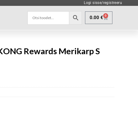
Logi sisse/registreeru
0
0.00
€
KONG Rewards Merikarp S