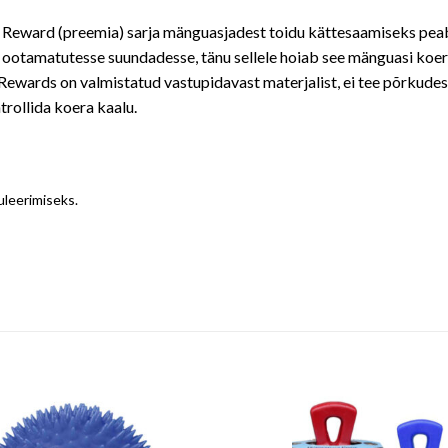
Reward (preemia) sarja mänguasjadest toidu kättesaamiseks pea
 ootamatutesse suundadesse, tänu sellele hoiab see mänguasi koer
Rewards on valmistatud vastupidavast materjalist, ei tee põrkudes 
rollida koera kaalu.
leerimiseks.