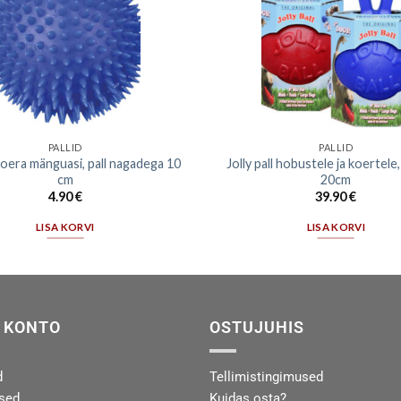
PALLID
PALLID
oera mänguasi, pall nagadega 10
Jolly pall hobustele ja koertel
cm
20cm
4.90
€
39.90
€
LISA KORVI
LISA KORVI
 KONTO
OSTUJUHIS
d
Tellimistingimused
used
Kuidas osta?