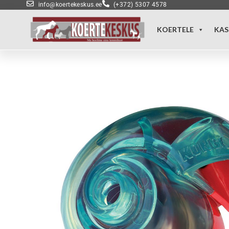
info@koertekeskus.ee
(+372) 5307 4578
KOERTELE
KAS