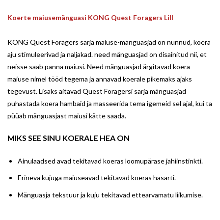
Koerte maiusemänguasi KONG Quest Foragers Lill
KONG Quest Foragers sarja maiuse-mänguasjad on nunnud, koera
aju stimuleerivad ja naljakad. need mänguasjad on disainitud nii, et
neisse saab panna maiusi. Need mänguasjad ärgitavad koera
maiuse nimel tööd tegema ja annavad koerale pikemaks ajaks
tegevust. Lisaks aitavad Quest Foragersi sarja mänguasjad
puhastada koera hambaid ja masseerida tema igemeid sel ajal, kui ta
püüab mänguasjast maiusi kätte saada.
MIKS SEE SINU KOERALE HEA ON
Ainulaadsed avad tekitavad koeras loomupärase jahiinstinkti.
Erineva kujuga maiuseavad tekitavad koeras hasarti.
Mänguasja tekstuur ja kuju tekitavad ettearvamatu liikumise.