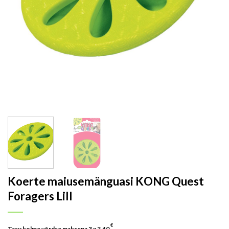
Koerte maiusemänguasi KONG Quest
Foragers Lill
€
Tasu kolme võrdse maksena 3 x
3.40