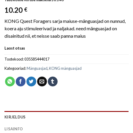
10.20
€
KONG Quest Foragers sarja maiuse-mänguasjad on nunnud,
koera aju stimuleerivad ja naljakad. need mänguasjad on
disainitud nii, et neisse saab panna maius
Laost otsas
Tootekood:
035585444017
Kategooriad:
Mänguasjad
,
KONG mänguasjad
KIRJELDUS
LISAINFO