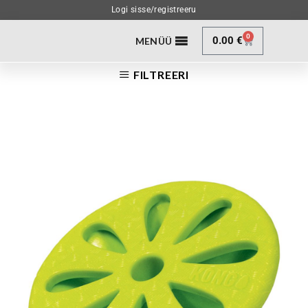
Logi sisse/registreeru
0
0.00
€
MENÜÜ
FILTREERI