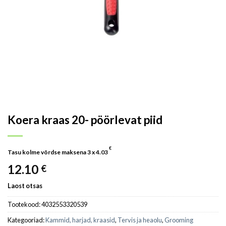
Koera kraas 20- pöörlevat piid
€
Tasu kolme võrdse maksena 3 x
4.03
12.10
€
Laost otsas
Tootekood:
4032553320539
Kategooriad:
Kammid, harjad, kraasid
,
Tervis ja heaolu
,
Grooming