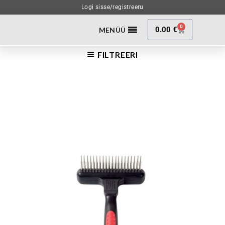
Logi sisse/registreeru
0
0.00
€
MENÜÜ
FILTREERI