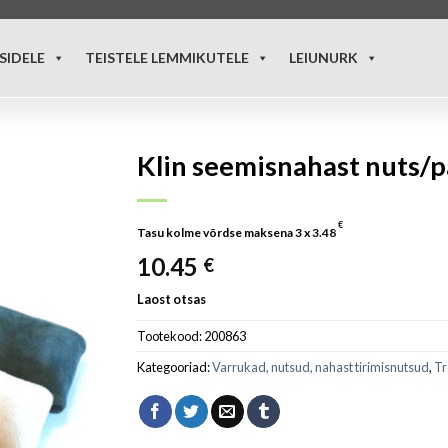
SIDELE
TEISTELE LEMMIKUTELE
LEIUNURK
Klin seemisnahast nuts/
€
Tasu kolme võrdse maksena 3 x
3.48
10.45
€
Laost otsas
Tootekood:
200863
Kategooriad:
Varrukad, nutsud, nahast tirimisnutsud
,
Tr