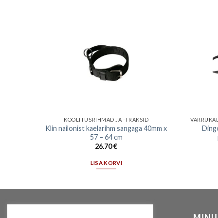
SNUTSUD
KOOLITUSRIHMAD JA -TRAKSID
VARRUKAD
lame
Klin nailonist kaelarihm sangaga 40mm x
Ding
57 – 64 cm
26.70
€
LISA KORVI
MEIST
MINU