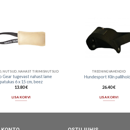
, NUTSUD, NAHAST TIRIMISNUTSUD
TREENINGVAHENDID
o Gear tugevast nahast lame
Hundesport Klin pallihoid
patukas 6 x 15 cm, beez
13.80
€
26.40
€
LISA KORVI
LISA KORVI
 KONTO
OSTUJUHIS