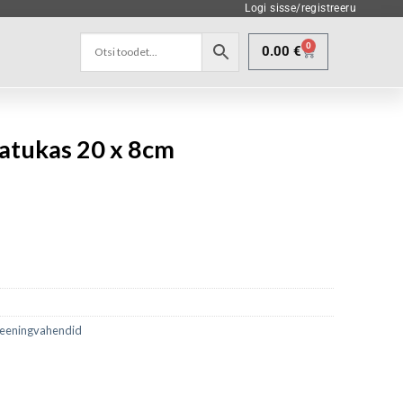
Logi sisse/registreeru
0
0.00
€
patukas 20 x 8cm
eeningvahendid