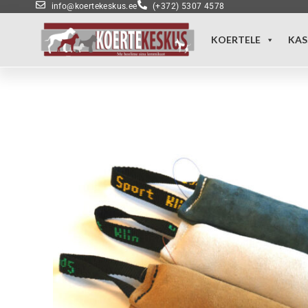
info@koertekeskus.ee
(+372) 5307 4578
KOERTELE
KAS