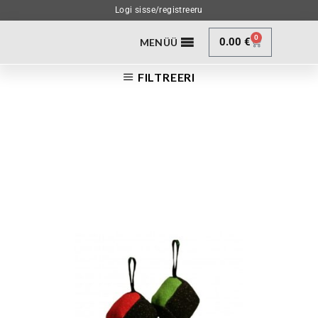
Logi sisse/registreeru
0
0.00
€
MENÜÜ
FILTREERI