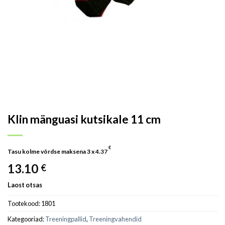
Klin mänguasi kutsikale 11 cm
€
Tasu kolme võrdse maksena 3 x
4.37
13.10
€
Laost otsas
Tootekood:
1801
Kategooriad:
Treeningpallid
,
Treeningvahendid