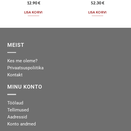
12.90
€
52.30
€
LISA KORVI
LISA KORVI
MEIST
Kes me oleme?
Privaatsuspoliitika
Kontakt
MINU KONTO
Töölaud
Tellimused
Aadressid
Konto andmed