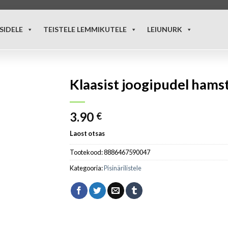
SIDELE
TEISTELE LEMMIKUTELE
LEIUNURK
Klaasist joogipudel hams
3.90
€
Laost otsas
Tootekood:
8886467590047
Kategooria:
Pisinärilistele