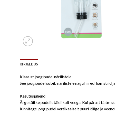
KIRJELDUS
Klaasist joogipudel närilistele
See joogipudel sobib närilistele nagu hiired, hamstrid j
Kasutusjuhend
Ärge täitke pudelit täielikult veega. Kui pärast täitmis
Kinnitage joogipudel vertikaalselt puuri külge ja veend