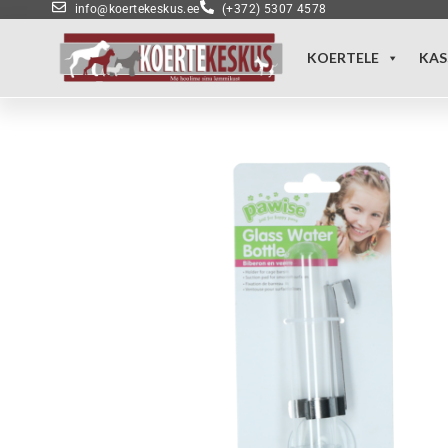
info@koertekeskus.ee
(+372) 5307 4578
KOERTELE
KAS