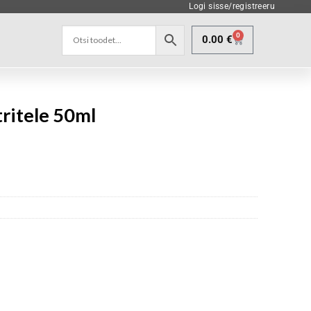
Logi sisse/registreeru
0
0.00
€
tritele 50ml