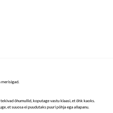
a merisigad.
t tekivad õhumullid, koputage vastu klaasi, et õhk kaoks.
uge, et suuosa ei puudutaks puuri põhja ega allapanu.