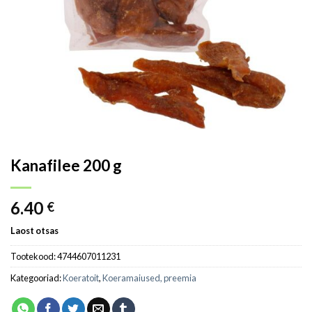
Kanafilee 200 g
6.40
€
Laost otsas
Tootekood:
4744607011231
Kategooriad:
Koeratoit
,
Koeramaiused, preemia