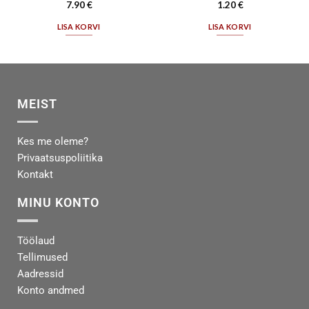
7.90
€
1.20
€
LISA KORVI
LISA KORVI
MEIST
Kes me oleme?
Privaatsuspoliitika
Kontakt
MINU KONTO
Töölaud
Tellimused
Aadressid
Konto andmed