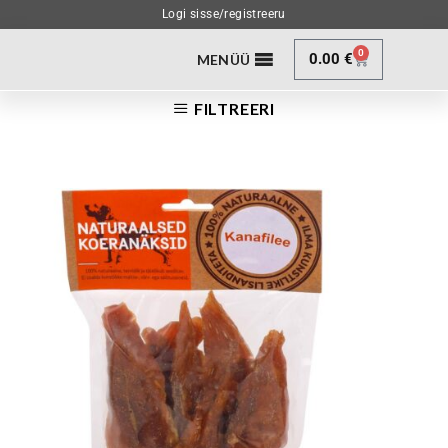
Logi sisse/registreeru
0
0.00
€
MENÜÜ
FILTREERI