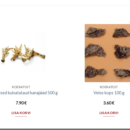
KOERATOIT
KOERATOIT
sed kuivatataud kanajalad 500 g
Veise kops 100 g
7.90
€
3.60
€
LISA KORVI
LISA KORVI