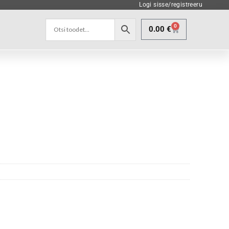
Logi sisse/registreeru
0
0.00
€