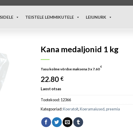
SIDELE
TEISTELE LEMMIKUTELE
LEIUNURK
Kana medaljonid 1 kg
€
Tasu kolme võrdse maksena 3 x
7.60
22.80
€
Laost otsas
Tootekood:
12366
Kategooriad:
Koeratoit
,
Koeramaiused, preemia