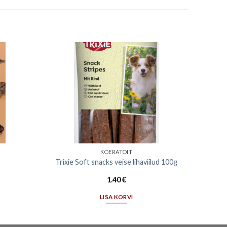
KOERATOIT
Trixie Soft snacks veise lihaviilud 100g
1.40
€
LISA KORVI