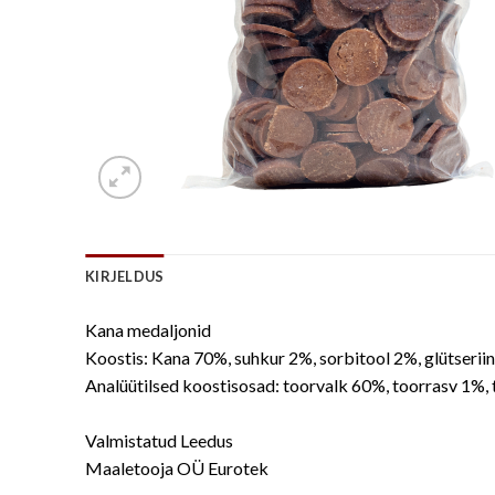
KIRJELDUS
Kana medaljonid
Koostis: Kana 70%, suhkur 2%, sorbitool 2%, glütserii
Analüütilsed koostisosad: toorvalk 60%, toorrasv 1%, 
Valmistatud Leedus
Maaletooja OÜ Eurotek