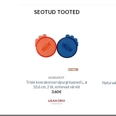
SEOTUD TOOTED
KOERATOIT
situd
Trixie koerakonservipurgi kaaned L, ø
Naturaal
kg
10,6 cm, 2 tk, erinevad värvid
3.60
€
LISA KORVI