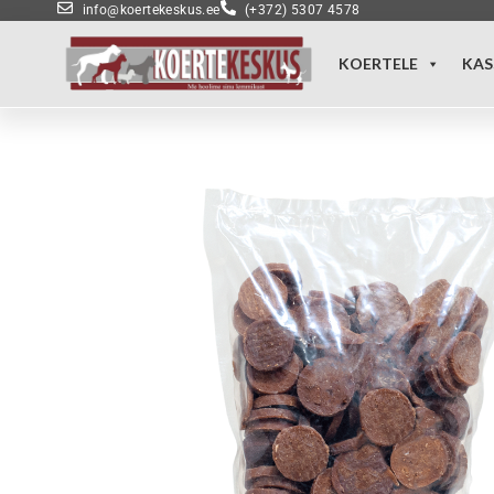
info@koertekeskus.ee
(+372) 5307 4578
KOERTELE
KAS