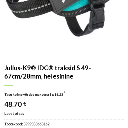
Julius-K9® IDC® traksid S 49-
67cm/28mm, helesinine
€
Tasu kolme võrdse maksena 3 x
16.23
48.70
€
Laost otsas
Tootekood:
5999053663162