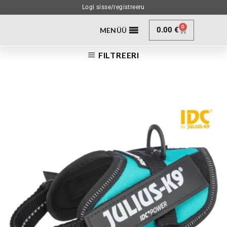
Logi sisse/registreeru
0
0.00
€
MENÜÜ
FILTREERI