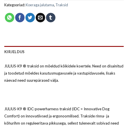
Kategooriad:
Koeraga jalutama
,
Traksid
KIRJELDUS
JULIUS-K9 ® traksid on mõeldud kõikidele koertele. Need on disainitud
ja toodetud mõeldes kasutusmugavusele ja vastupidavusele, lisaks
näevad need suurepärased välja.
JULIUS-K9 ® IDC-powerharness traksid (IDC = Innovative Dog
Comfort) on innovatiivsed ja ergonoomilised. Trakside rinna- ja
kõhurihm on reguleeritava pikkusega, sellest tulenevalt sobivad need