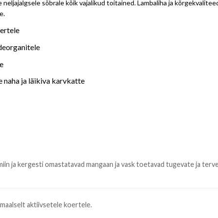
 neljajalgsele sõbrale kõik vajalikud toitained. Lambaliha ja kõrgekvalite
e.
ertele
deorganitele
ne
 naha ja läikiva karvkatte
miin ja kergesti omastatavad mangaan ja vask toetavad tugevate ja tervet
maalselt aktiivsetele koertele.