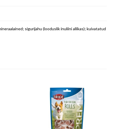
neraalained; sigurijahu (looduslik inuliini allikas); kuivatatud