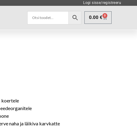
Logi sisse/registreeru
0
0.00
€
u koertele
seedeorganitele
ioone
erve naha ja läikiva karvkatte