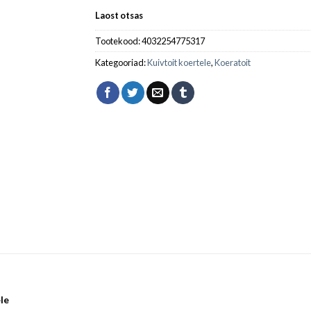
Laost otsas
Tootekood:
4032254775317
Kategooriad:
Kuivtoit koertele
,
Koeratoit
ele