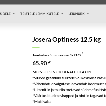
SIDELE
TEISTELE LEMMIKUTELE
LEIUNURK
Josera Optiness 12,5 kg
€
Tasu kolme võrdse maksena 3 x
21.97
65.90
€
MIKS SEE SINU KOERALE HEA ON
*Suured graanulid suurtele või keskmist kasv
*Vähendatud valgutase leevendab koormust 
*L karnitiin ja tauriin toetavad südamefunkts
*Väärtuslikud rasvhapped ja biotiin tagavad t
*Maisivaba