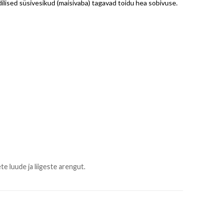
edilised süsivesikud (maisivaba) tagavad toidu hea sobivuse.
e luude ja liigeste arengut.