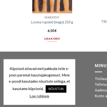
KOERATOIT
TRI
g
Looma rupskid (magu) 250 g
6.50
€
LISA KORVI
MEIST
MINU
Küpsised aitavad meil pakkuda teile e-
poes paremat kasutajakogemust. Meie
Kes me oleme?
Töölau
e-poodi kasutades nõustute sellega, et
Privaatsuspoliitika
Tellim
kasutame küpsiseid.
NÕUSTUN
Kontakt
Aadres
Konto 
Loe rohkem