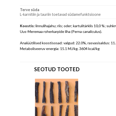
Terve süda
L-karnitiin ja tauriin toetavad südamefunktsioone
Koostis:
linnulihajahu; riis; oder; kartulitärklis 10,0 %; suh
Uus-Meremaa roherkarpide liha (Perna canaliculus).
Analüütilised koostisosad: valgud: 22.0%, rasvasisaldus: 11
Metaboliseeruv energia: 15.1 MJ/kg. 3604 kcal/kg
SEOTUD TOOTED