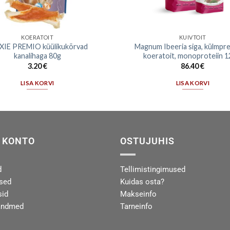
KOERATOIT
KUIVTOIT
XIE PREMIO küülikukõrvad
Magnum Ibeeria siga, külmpr
kanalihaga 80g
koeratoit, monoproteiin 1
3.20
€
86.40
€
LISA KORVI
LISA KORVI
 KONTO
OSTUJUHIS
d
Tellimistingimused
used
Kuidas osta?
sid
Makseinfo
andmed
Tarneinfo