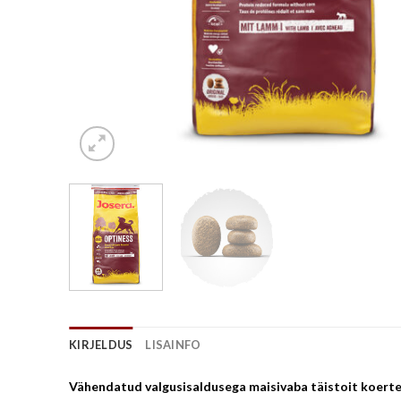
KIRJELDUS
LISAINFO
Vähendatud valgusisaldusega maisivaba täistoit koert