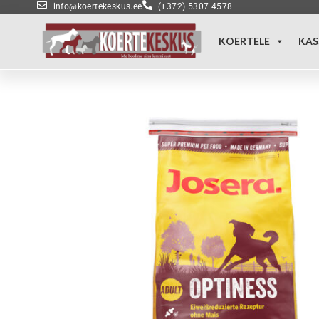
info@koertekeskus.ee
(+372) 5307 4578
KOERTELE
KAS