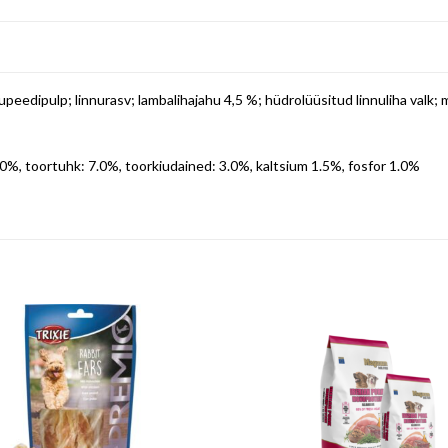
krupeedipulp; linnurasv; lambalihajahu 4,5 %; hüdrolüüsitud linnuliha valk; mi
.0%, toortuhk: 7.0%, toorkiudained: 3.0%, kaltsium 1.5%, fosfor 1.0%