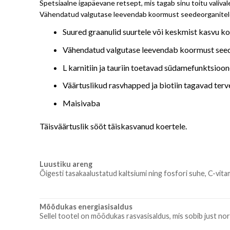
Spetsiaalne igapäevane retsept, mis tagab sinu toitu valivale
Vähendatud valgutase leevendab koormust seedeorganitel
Suured graanulid suurtele või keskmist kasvu ko
Vähendatud valgutase leevendab koormust see
L karnitiin ja tauriin toetavad südamefunktsioo
Väärtuslikud rasvhapped ja biotiin tagavad terve
Maisivaba
Täisväärtuslik sööt täiskasvanud koertele.
Luustiku areng
Õigesti tasakaalustatud kaltsiumi ning fosfori suhe, C-vita
Mõõdukas energiasisaldus
Sellel tootel on mõõdukas rasvasisaldus, mis sobib just nor