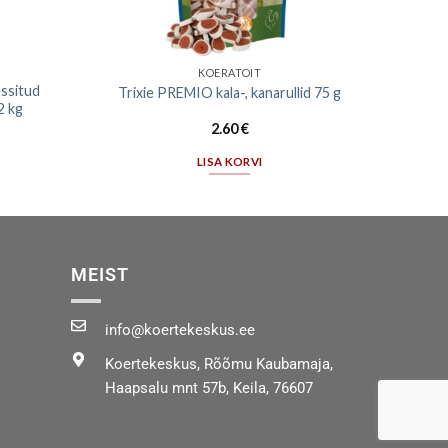
KOERATOIT
essitud
Trixie PREMIO kala-, kanarullid 75 g
2 kg
2.60
€
LISA KORVI
MEIST
info@koertekeskus.ee
Koertekeskus, Rõõmu Kaubamaja,
Haapsalu mnt 57b, Keila, 76607