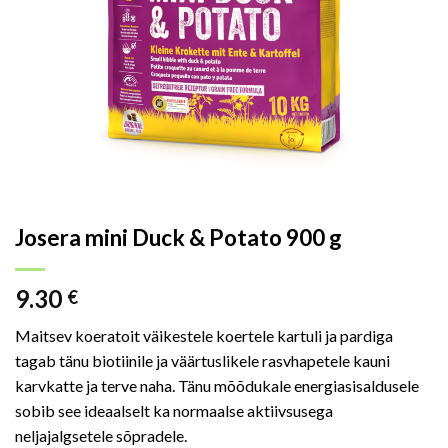
Josera mini Duck & Potato 900 g
9.30
€
Maitsev koeratoit väikestele koertele kartuli ja pardiga
tagab tänu biotiinile ja väärtuslikele rasvhapetele kauni
karvkatte ja terve naha. Tänu mõõdukale energiasisaldusele
sobib see ideaalselt ka normaalse aktiivsusega
neljajalgsetele sõpradele.