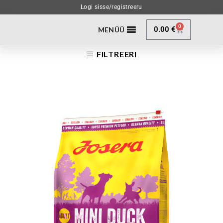
Logi sisse/registreeru
0
0.00
€
MENÜÜ
FILTREERI