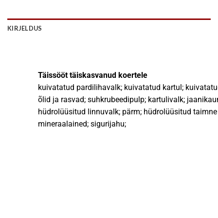
KIRJELDUS
Täissööt täiskasvanud koertele
kuivatatud pardilihavalk; kuivatatud kartul; kuivatatu
õlid ja rasvad; suhkrubeedipulp; kartulivalk; jaanika
hüdrolüüsitud linnuvalk; pärm; hüdrolüüsitud taimne 
mineraalained; sigurijahu;