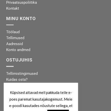
Privaatsuspoliitika
Kontakt
MINU KONTO
Töölaud
Tellimused
Aadressid
Konto andmed
OSTUJUHIS
Tellimistingimused
Kuidas osta?
Makseinfo
Tarneinfo
Küpsised aitavad meil pakkuda teile e-
poes paremat kasutajakogemust. Meie
MEIST
e-poodi kasutades nõustute sellega, et