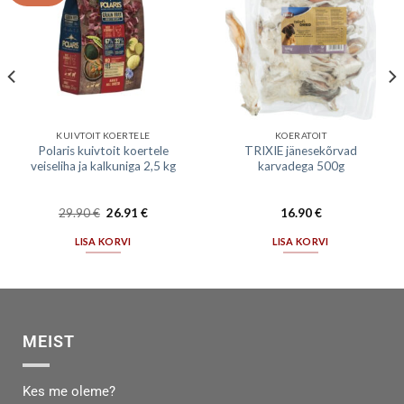
KUIVTOIT KOERTELE
KOERATOIT
Polaris kuivtoit koertele
TRIXIE jänesekõrvad
veiseliha ja kalkuniga 2,5 kg
karvadega 500g
29.90
€
26.91
€
16.90
€
LISA KORVI
LISA KORVI
MEIST
Kes me oleme?