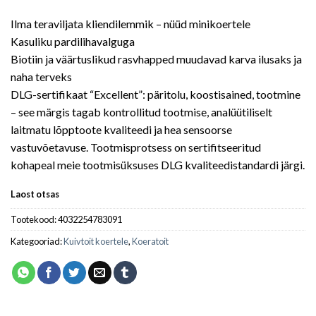
Ilma teraviljata kliendilemmik – nüüd minikoertele
Kasuliku pardilihavalguga
Biotiin ja väärtuslikud rasvhapped muudavad karva ilusaks ja
naha terveks
DLG-sertifikaat “Excellent”: päritolu, koostisained, tootmine
– see märgis tagab kontrollitud tootmise, analüütiliselt
laitmatu lõpptoote kvaliteedi ja hea sensoorse
vastuvõetavuse. Tootmisprotsess on sertifitseeritud
kohapeal meie tootmisüksuses DLG kvaliteedistandardi järgi.
Laost otsas
Tootekood:
4032254783091
Kategooriad:
Kuivtoit koertele
,
Koeratoit