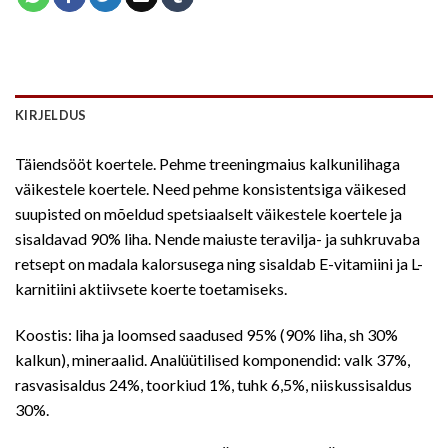
KIRJELDUS
Täiendsööt koertele. Pehme treeningmaius kalkunilihaga
väikestele koertele. Need pehme konsistentsiga väikesed
suupisted on mõeldud spetsiaalselt väikestele koertele ja
sisaldavad 90% liha. Nende maiuste teravilja- ja suhkruvaba
retsept on madala kalorsusega ning sisaldab E-vitamiini ja L-
karnitiini aktiivsete koerte toetamiseks.
Koostis: liha ja loomsed saadused 95% (90% liha, sh 30%
kalkun), mineraalid. Analüütilised komponendid: valk 37%,
rasvasisaldus 24%, toorkiud 1%, tuhk 6,5%, niiskussisaldus
30%.