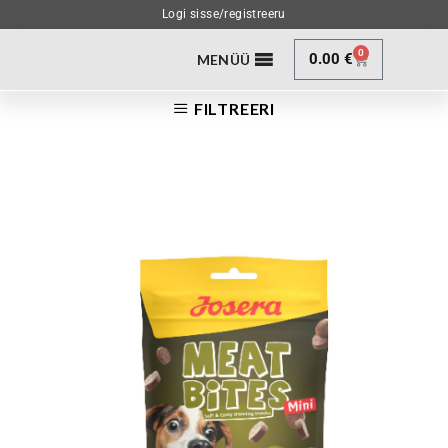
Logi sisse/registreeru
0
0.00
€
MENÜÜ
FILTREERI