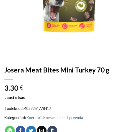
Josera Meat Bites Mini Turkey 70 g
3.30
€
Laost otsas
Tootekood:
4032254778417
Kategooriad:
Koeratoit
,
Koeramaiused, preemia