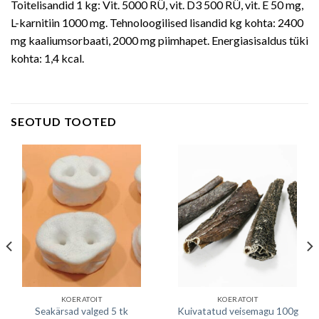
Toitelisandid 1 kg: Vit. 5000 RÜ, vit. D3 500 RÜ, vit. E 50 mg,
L-karnitiin 1000 mg. Tehnoloogilised lisandid kg kohta: 2400
mg kaaliumsorbaati, 2000 mg piimhapet. Energiasisaldus tüki
kohta: 1,4 kcal.
SEOTUD TOOTED
KOERATOIT
KOERATOIT
Seakärsad valged 5 tk
Kuivatatud veisemagu 100g