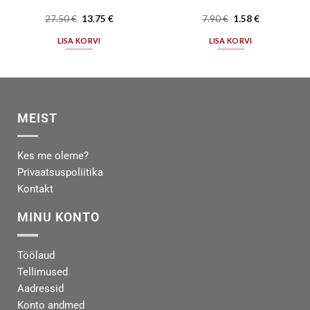
27.50
€
13.75
€
7.90
€
1.58
€
LISA KORVI
LISA KORVI
MEIST
Kes me oleme?
Privaatsuspoliitika
Kontakt
MINU KONTO
Töölaud
Tellimused
Aadressid
Konto andmed