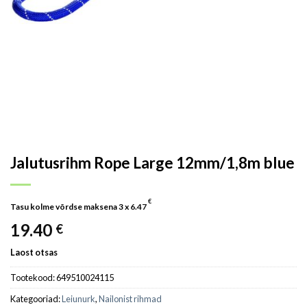
Jalutusrihm Rope Large 12mm/1,8m blue
€
Tasu kolme võrdse maksena 3 x
6.47
19.40
€
Laost otsas
Tootekood:
649510024115
Kategooriad:
Leiunurk
,
Nailonist rihmad