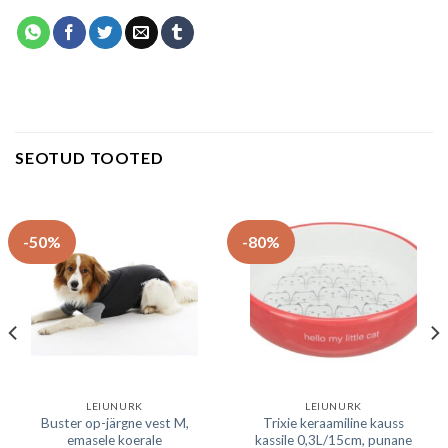
SEOTUD TOOTED
-50%
-80%
LEIUNURK
LEIUNURK
Buster op-järgne vest M,
Trixie keraamiline kauss
emasele koerale
kassile 0,3L/15cm, punane