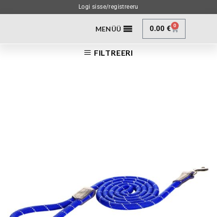
Logi sisse/registreeru
0
0.00
€
MENÜÜ
FILTREERI