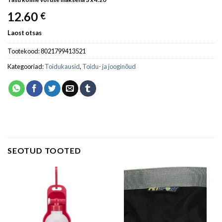
12.60
€
Laost otsas
Tootekood:
8021799413521
Kategooriad:
Toidukausid
,
Toidu- ja jooginõud
SEOTUD TOOTED