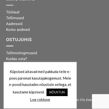
Töölaud
Tellimused
Aadressid
Konto andmed
OSTUJUHIS
Tellimistingimused
Kuidas osta?
Makseinfo
Tarneinfo
Küpsised aitavad meil pakkuda teile e-
poes paremat kasutajakogemust. Meie
MEIST
e-poodi kasutades nõustute sellega, et
kasutame küpsiseid.
NÕUSTUN
info@koertekeskus.ee
Loe rohkem
Koertekeskus, Rõõmu Kaubamaja, Haapsalu mnt 57b, Keila, 76607