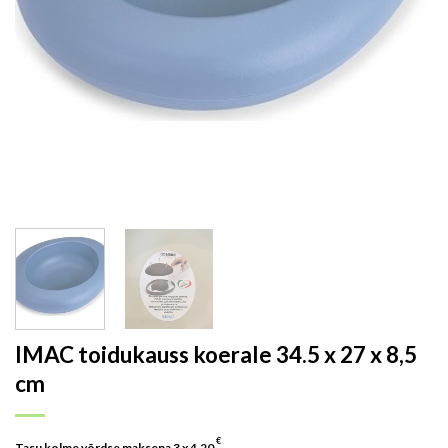
IMAC toidukauss koerale 34.5 x 27 x 8,5
cm
€
Tasu kolme võrdse maksena 3 x
4.20