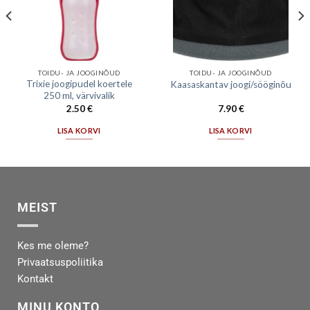
TOIDU- JA JOOGINÕUD
TOIDU- JA JOOGINÕUD
Trixie joogipudel koertele
Kaasaskantav joogi/sööginõu
250 ml, värvivalik
2.50
€
7.90
€
LISA KORVI
LISA KORVI
MEIST
Kes me oleme?
Privaatsuspoliitika
Kontakt
MINU KONTO