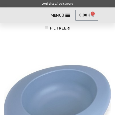
Logi sisse/registreeru
0
0.00
€
MENÜÜ
FILTREERI