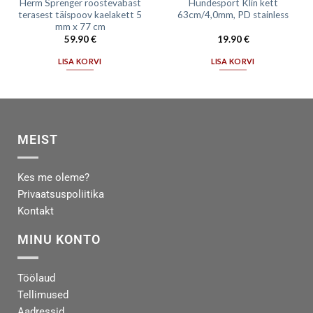
Herm Sprenger roostevabast
Hundesport Klin kett
terasest täispoov kaelakett 5
63cm/4,0mm, PD stainless
mm x 77 cm
59.90
€
19.90
€
LISA KORVI
LISA KORVI
MEIST
Kes me oleme?
Privaatsuspoliitika
Kontakt
MINU KONTO
Töölaud
Tellimused
Aadressid