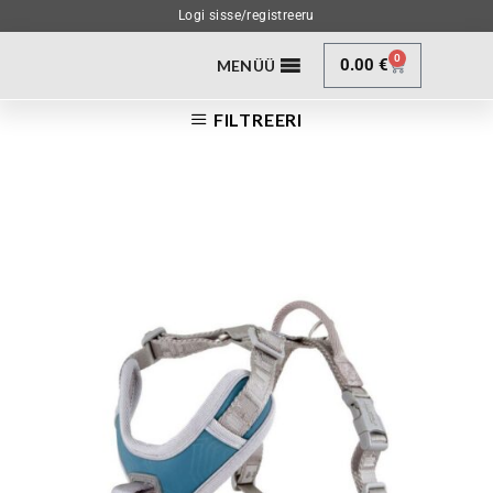
Logi sisse/registreeru
0
0.00
€
MENÜÜ
FILTREERI