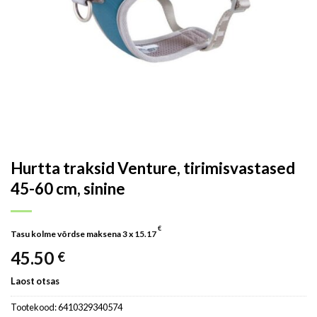
Hurtta traksid Venture, tirimisvastased
45-60 cm, sinine
€
Tasu kolme võrdse maksena 3 x
15.17
45.50
€
Laost otsas
Tootekood:
6410329340574